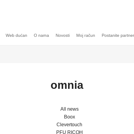
Web dućan
O nama
Novosti
Moj račun
Postanite partne
omnia
All news
Boox
Clevertouch
PFU RICOH