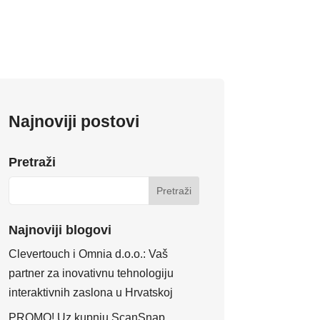
Najnoviji postovi
Pretraži
Najnoviji blogovi
Clevertouch i Omnia d.o.o.: Vaš
partner za inovativnu tehnologiju
interaktivnih zaslona u Hrvatskoj
PROMO! Uz kupnju ScanSnap