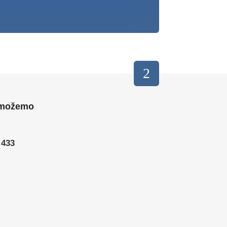
 možemo
 433