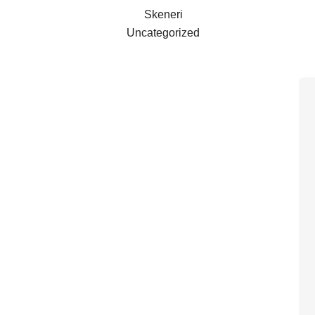
Skeneri
Uncategorized
k Ricohovoj liniji pametnih uređaja za video