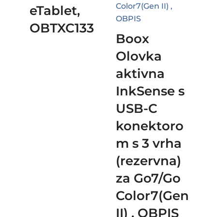
eTablet,
OBTXC133
Boox
Olovka
aktivna
InkSense s
USB-C
konektoro
m s 3 vrha
(rezervna)
za Go7/Go
Color7(Gen
II) , OBPIS