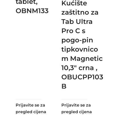
tablet,
Kućište
OBNM133
zaštitno za
Tab Ultra
Pro C s
pogo-pin
tipkovnico
m Magnetic
10,3″ crna ,
OBUCPP103
B
Prijavite se za
Prijavite se za
pregled cijena
pregled cijena