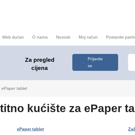
Web dućan
O nama
Novosti
Moj račun
Postanite part
Prijavite
Za pregled
se
cijena
a ePaper tablet
titno kućište za ePaper ta
ePaper tablet
Zaš