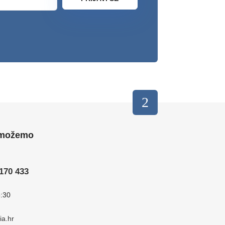
 možemo
6170 433
5:30
a.hr