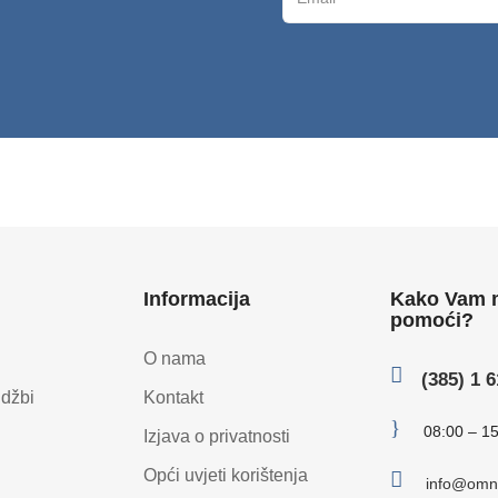
Informacija
Kako Vam
pomoći?
O nama

(385) 1 
udžbi
Kontakt
}
08:00 – 1
Izjava o privatnosti
Opći uvjeti korištenja

info@omni