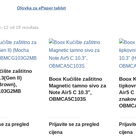
Olovka za ePaper tablet
1–12 od 18 rezultata
ište zaštitno
.3(Gen II)
Boox Kućište zaštitno
Boox K
Brown),
Magnetic tamno sivo za
tipkov
03G2MB
Note Air5 C 10.3″,
Air5 C
OBMCA5C103S
znakov
OBMCA
 se za pregled
Prijavite se za pregled
Prijavi
cijena
cijena