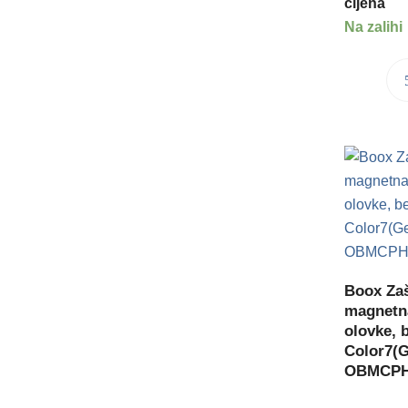
cijena
Na zalihi
Boox Zaš
magnetn
olovke, 
Color7(Ge
OBMCPH