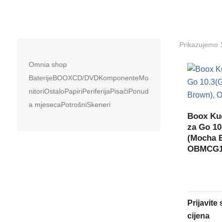
Prikazujemo 
Omnia shop
BaterijeBOOXCD/DVDKomponenteMo
nitoriOstaloPapiriPeriferijaPisačiPonud
a mjesecaPotrošniSkeneri
Boox Kuć
za Go 10
(Mocha 
OBMCG1
Prijavite
cijena