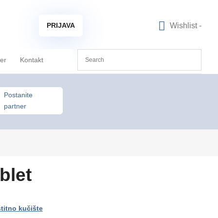
Wishlist -
PRIJAVA
ner
Kontakt
Postanite
partner
blet
titno kučište