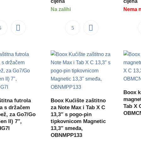
cijena
cijena
Na zalihi
Nema na
Boox k
magnet
titna futrola
Boox Kućište zaštitno
Tab X 
a s držačem
za Note Max i Tab X C
OBMC
bež, za Go7/Go
13,3″ s pogo-pin
n II) 7″,
tipkovnicom Magnetic
G7I
13,3″ smeđa,
OBNMPP133