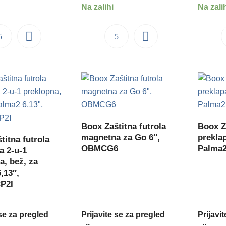
Na zalihi
Na zali
Boox Zaštitna futrola
Boox Z
magnetna za Go 6″,
preklap
titna futrola
OBMCG6
Palma2
a 2-u-1
a, bež, za
,13″,
P2I
 se za pregled
Prijavite se za pregled
Prijavi