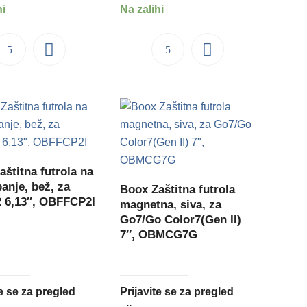
hi
Na zalihi
aštitna futrola na
anje, bež, za
Boox Zaštitna futrola
 6,13″, OBFFCP2I
magnetna, siva, za
Go7/Go Color7(Gen II)
7″, OBMCG7G
te se za pregled
Prijavite se za pregled