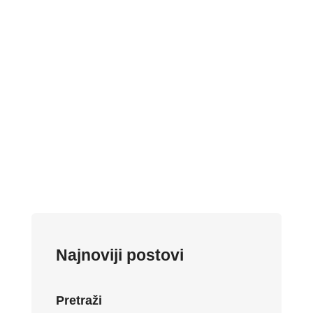
Marko Badovinac
Omnia d.o.o., kao ovlašteni distributer
Clevertouch proizvoda za hrvatsko tržište, s
ponosom predstavlja ovu renomiranu
marku...
Najnoviji postovi
Pretraži