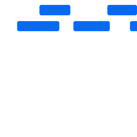
Bežični miš
Tipkovnica
Bežične slušalice
Webcam FHD