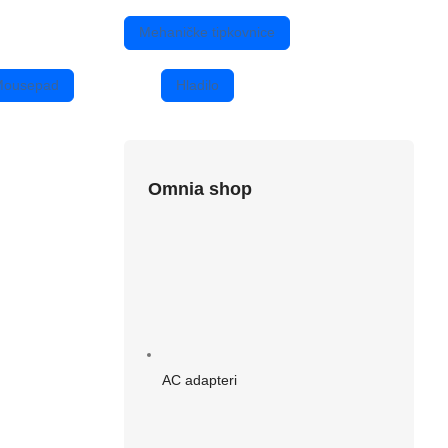
Mehaničke tipkovnice
Mousepad
Hladilo
Omnia shop
AC adapteri