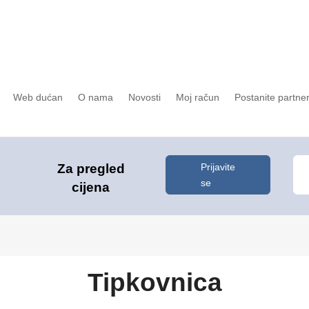
Web dućan
O nama
Novosti
Moj račun
Postanite partne
Prijavite
Za pregled
se
cijena
Tipkovnica