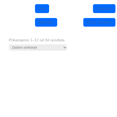
Sve
Žični miš
Mikrofon
Žične slušalice
Prikazujemo 1–12 od 34 rezultata