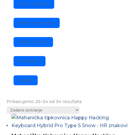
Žične slušalice
Bežične slušalice
Webcam FHD
Mousepad
Hladilo
Prikazujemo 25–34 od 34 rezultata