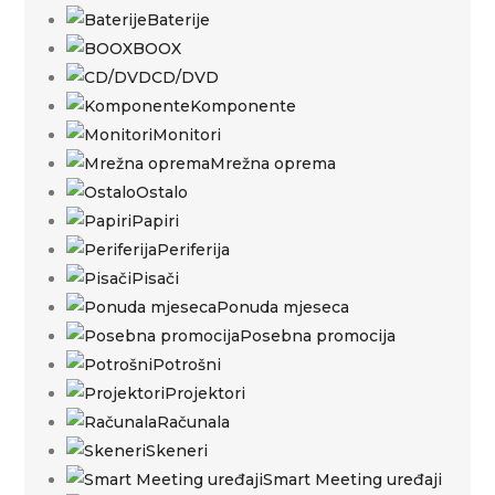
Baterije
BOOX
CD/DVD
Komponente
Monitori
Mrežna oprema
Ostalo
Papiri
Periferija
Pisači
Ponuda mjeseca
Posebna promocija
Potrošni
Projektori
Računala
Skeneri
Smart Meeting uređaji