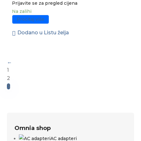
Prijavite se za pregled cijena
Na zalihi
Pročitaj više
Dodano u Listu želja
←
1
2
3
Omnia shop
AC adapteri