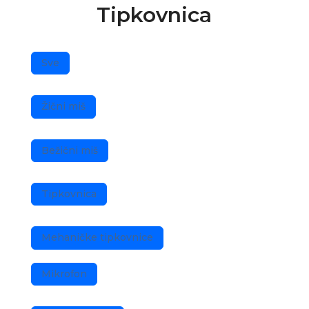
Tipkovnica
Sve
Žični miš
Bežični miš
Tipkovnica
Mehaničke tipkovnice
Mikrofon