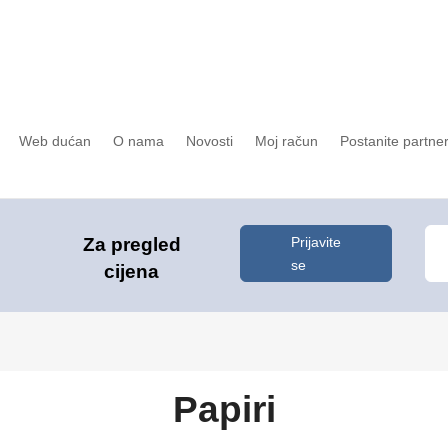
Web dućan
O nama
Novosti
Moj račun
Postanite partne
Prijavite
Za pregled
se
cijena
Papiri