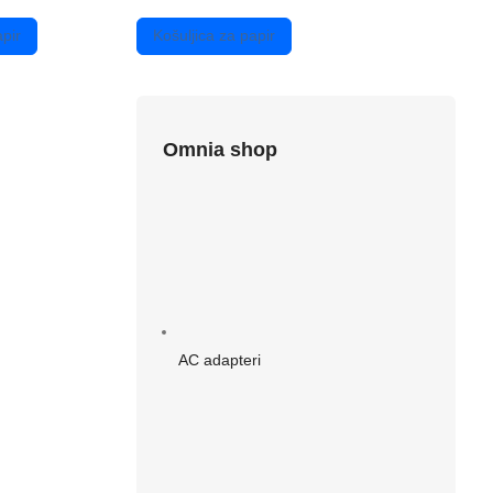
pir
Košuljica za papir
Omnia shop
AC adapteri