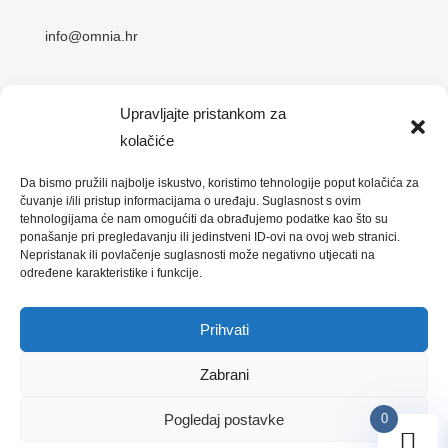
info@omnia.hr
Adresa:
Upravljajte pristankom za
Koturaška 69
kolačiće
10000 Zagreb, Hrvatska
Da bismo pružili najbolje iskustvo, koristimo tehnologije poput kolačića za
čuvanje i/ili pristup informacijama o uređaju. Suglasnost s ovim
tehnologijama će nam omogućiti da obrađujemo podatke kao što su
ponašanje pri pregledavanju ili jedinstveni ID-ovi na ovoj web stranici.
Nepristanak ili povlačenje suglasnosti može negativno utjecati na
određene karakteristike i funkcije.
Designed by
Digitalni asistent
| © 2023 Sva prava
Prihvati
pridržana
Zabrani
Pogledaj postavke
0