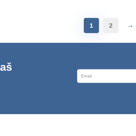
→
1
2
naš