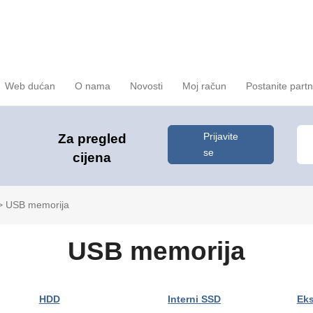
Web dućan
O nama
Novosti
Moj račun
Postanite part
Prijavite
Za pregled
se
cijena
>
USB memorija
USB memorija
HDD
Interni SSD
Eks