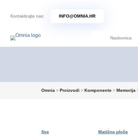
Kontaktirajte nas:
INFO@OMNIA.HR
Naslovnica
Omnia
>
Proizvodi
>
Komponente
>
Memorija
Sve
Matične ploče