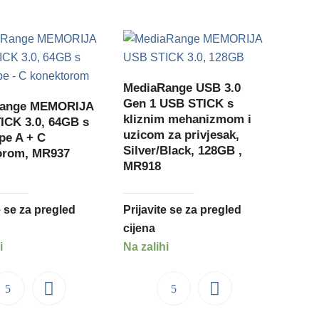
MediaRange USB 3.0
Gen 1 USB STICK s
Range MEMORIJA
kliznim mehanizmom i
ICK 3.0, 64GB s
uzicom za privjesak,
pe A + C
Silver/Black, 128GB ,
orom, MR937
MR918
e se za pregled
Prijavite se za pregled
cijena
i
Na zalihi