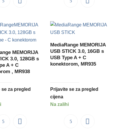
MediaRange MEMORIJA
USB STICK 3.0, 16GB s
Range MEMORIJA
USB Type A + C
ICK 3.0, 128GB s
konektorom, MR935
pe A + C
orom , MR938
e se za pregled
Prijavite se za pregled
cijena
i
Na zalihi