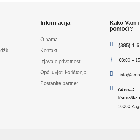
Informacija
Kako Vam
pomoći?
O nama

(385) 1 
udžbi
Kontakt
}
08:00 – 1
Izjava o privatnosti
Opći uvjeti korištenja

info@omni
Postanite partner

Adresa:
Koturaška 
10000 Zagr