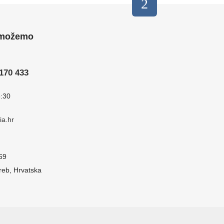
 možemo
6170 433
5:30
a.hr
69
eb, Hrvatska