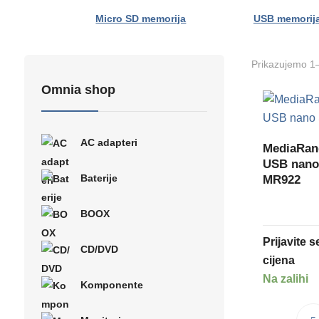
Micro SD memorija
USB memorij
Prikazujemo 1–
Omnia shop
AC adapteri
MediaRa
USB nano
Baterije
MR922
BOOX
Prijavite 
CD/DVD
cijena
Na zalihi
Komponente