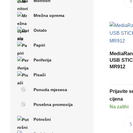
Monitori
Mrežna oprema
Ostalo
Papiri
MediaRa
USB STICK
Periferija
MR912
Pisači
Ponuda mjeseca
Prijavite 
cijena
Posebna promocija
Na zalihi
Potrošni