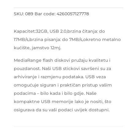
SKU:
089
Bar code:
4260057127778
Kapacitet:32GB, USB 2.0,brzina čitanja: do
17MB/s,brzina pisanja: do 7MB/s,okretno metalno
kućište, jamstvo 12mj.
MediaRange flash diskovi pružaju kvalitetu i
pouzdanost. Naši USB stickovi savršeni su za
arhiviranje i razmjenu podataka. USB veza
omogućuje siguran i praktičan pristup vašim
podacima – bilo kada i bilo gdje. Naše
kompaktne USB memorije lako je nositi, što
osigurava da su vaši podaci uvijek dostupni.