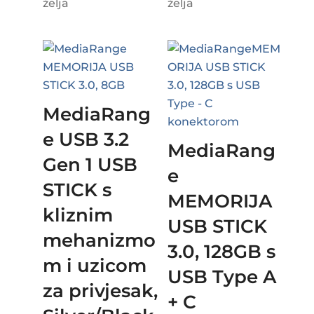
želja
želja
MediaRang
e USB 3.2
MediaRang
Gen 1 USB
e
STICK s
MEMORIJA
kliznim
USB STICK
mehanizmo
3.0, 128GB s
m i uzicom
USB Type A
za privjesak,
+ C