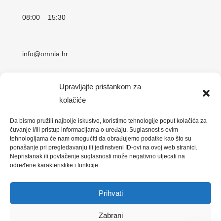
08:00 – 15:30
info@omnia.hr
Upravljajte pristankom za
Adresa:
kolačiće
Koturaška 69
10000 Zagreb, Hrvatska
Da bismo pružili najbolje iskustvo, koristimo tehnologije poput kolačića za
čuvanje i/ili pristup informacijama o uređaju. Suglasnost s ovim
tehnologijama će nam omogućiti da obrađujemo podatke kao što su
ponašanje pri pregledavanju ili jedinstveni ID-ovi na ovoj web stranici.
Nepristanak ili povlačenje suglasnosti može negativno utjecati na
određene karakteristike i funkcije.
Designed by
Digitalni asistent
| © 2023 Sva prava
Prihvati
pridržana
Zabrani