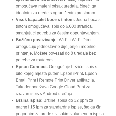
omogućava maleni otisak uređaja, čineći ga
idealnim za urede s ograničenim prostorom.
Visok kapacitet boce s tintom:
Jedna boca s
tintom omogućava ispis do 6,000 stranica,
smanjujući potrebu za čestim dopunjavanjem.
Bežično povezivanje:
Wi-Fi i Wi-Fi Direct
omogućuju jednostavno dijeljenje i mobilno
printanje. Možete povezati do 8 uređaja bez
potrebe za routerom​
Epson Connect:
Omogućuje bežični ispis s
bilo kojeg mjesta putem Epson iPrint, Epson
Email Print i Remote Print Driver aplikacija.
Također podržava Google Cloud Print za
izravan ispis s Android uređaja​
Brzina ispisa:
Brzine ispisa do 32 ppm za
nacrte i 15 ipm za standardne ispise, što ga čini
pogodnim za urede s visokim volumenom ispisa