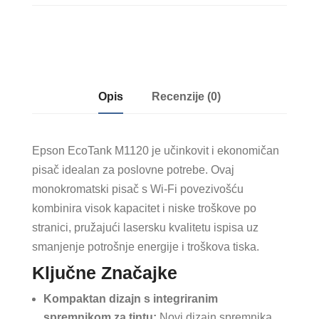
Opis
Recenzije (0)
Epson EcoTank M1120 je učinkovit i ekonomičan
pisač idealan za poslovne potrebe. Ovaj
monokromatski pisač s Wi-Fi povezivošću
kombinira visok kapacitet i niske troškove po
stranici, pružajući lasersku kvalitetu ispisa uz
smanjenje potrošnje energije i troškova tiska.
Ključne Značajke
Kompaktan dizajn s integriranim
spremnikom za tintu:
Novi dizajn spremnika