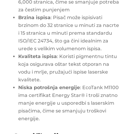
6,000 stranica, čime se smanjuje potreba
za čestim punjenjem
Brzina ispisa
: Pisač može ispisivati
brzinom do 32 stranice u minuti za nacrte
i 15 stranica u minuti prema standardu
ISO/IEC 24734, što ga čini idealnim za
urede s velikim volumenom ispisa​​.
Kvaliteta ispisa
: Koristi pigmentnu tintu
koja osigurava oštar tekst otporan na
vodu i mrlje, pružajući ispise laserske
kvalitete​.
Niska potrošnja energije
: EcoTank M1100
ima certifikat Energy Star® i troši znatno
manje energije u usporedbi s laserskim
pisačima, čime se smanjuju troškovi
energije​.