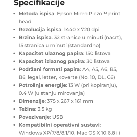
Specifikacije
Metoda ispisa
: Epson Micro Piezo™ print
head
Rezolucija ispisa
: 1440 x 720 dpi
Brzina ispisa
: 32 stranice u minuti (nacrt),
15 stranica u minuti (standardno)
Kapacitet ulaznog papira
: 150 listova
Kapacitet izlaznog papira
: 30 listova
Podržani formati papira
: A4, A5, A6, B5,
B6, legal, letter, koverte (No. 10, DL, C6)
Potrošnja energije
: 13 W (pri kopiranju),
0.4 W (u stanju mirovanja)
Dimenzije
: 375 x 267 x 161 mm
Težina
: 3.5 kg
Povezivanje
: USB
Kompatibilni operativni sustavi
:
Windows XP/7/8/8.1/10, Mac OS X 10.6.8 ili