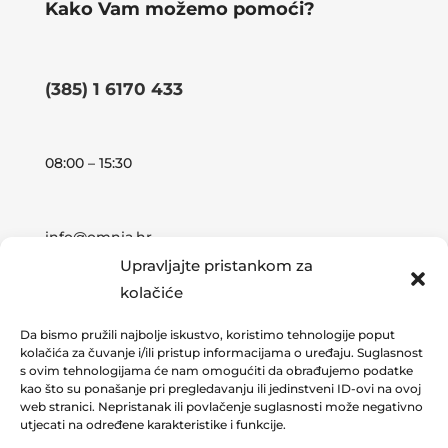
Kako Vam možemo pomoći?
(385) 1 6170 433
08:00 – 15:30
info@omnia.hr
Upravljajte pristankom za
kolačiće
Adresa:
Da bismo pružili najbolje iskustvo, koristimo tehnologije poput
Koturaška 69
kolačića za čuvanje i/ili pristup informacijama o uređaju. Suglasnost
10000 Zagreb, Hrvatska
s ovim tehnologijama će nam omogućiti da obrađujemo podatke
kao što su ponašanje pri pregledavanju ili jedinstveni ID-ovi na ovoj
web stranici. Nepristanak ili povlačenje suglasnosti može negativno
utjecati na određene karakteristike i funkcije.