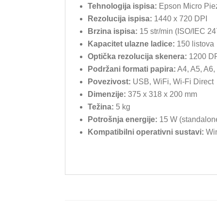
Tehnologija ispisa:
Epson Micro Pie
Rezolucija ispisa:
1440 x 720 DPI
Brzina ispisa:
15 str/min (ISO/IEC 247
Kapacitet ulazne ladice:
150 listova
Optička rezolucija skenera:
1200 DP
Podržani formati papira:
A4, A5, A6, 
Povezivost:
USB, WiFi, Wi-Fi Direct
Dimenzije:
375 x 318 x 200 mm
Težina:
5 kg
Potrošnja energije:
15 W (standalone
Kompatibilni operativni sustavi:
Win