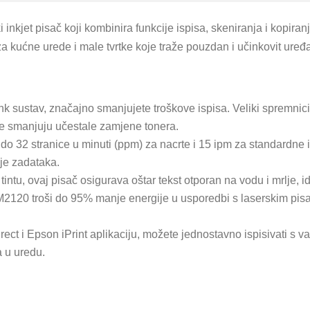
kjet pisač koji kombinira funkcije ispisa, skeniranja i kopiran
za kućne urede i male tvrtke koje traže pouzdan i učinkovit uređ
sustav, značajno smanjujete troškove ispisa. Veliki spremnici
se smanjuju učestale zamjene tonera.
 do 32 stranice u minuti (ppm) za nacrte i 15 ipm za standardne 
je zadataka.
tintu, ovaj pisač osigurava oštar tekst otporan na vodu i mrlje,
120 troši do 95% manje energije u usporedbi s laserskim pisač
ect i Epson iPrint aplikaciju, možete jednostavno ispisivati s 
a u uredu.