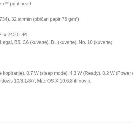
zo™ print head
34), 32 str/min (običan papir 75 g/m²)
I x 2400 DPI
Legal, B5, C6 (kuverte), DL (kuverte), No. 10 (kuverte)
 kopiranje), 0,7 W (sleep mode), 4,3 W (Ready), 0,2 W (Power o
dows 10/8.1/8/7, Mac OS X 10.6.8 ili noviji.