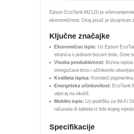
Epson EcoTank M2120 je višenamjenski in
ekonomičnost. Ovaj pisač je dizajniran 
Ključne značajke
Ekonomičan ispis:
Uz Epson EcoTank 
stranica s jednom bocom tinte, čime 
Visoka produktivnost:
Brzina ispisa
omogućava brzo i učinkovito obavljan
Kvaliteta ispisa:
Koristeći pigmentnu 
Energetska učinkovitost:
EcoTank M2
utjecaj na okoliš.
Mobilni ispis:
Uz podršku za Wi-Fi Dir
računala ili tableta iz bilo kojeg mjest
Specifikacije