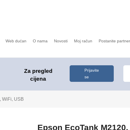
Web dućan
O nama
Novosti
Moj račun
Postanite partne
Prijavite
Za pregled
se
cijena
 WiFi, USB
Epson EcoTank M2120, 