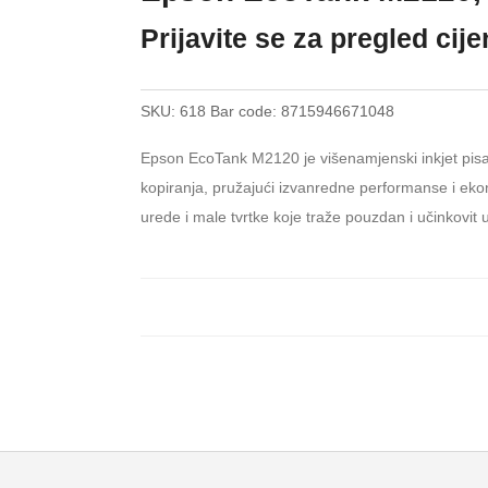
Prijavite se za pregled cij
SKU:
618
Bar code:
8715946671048
Epson EcoTank M2120 je višenamjenski inkjet pisač 
kopiranja, pružajući izvanredne performanse i eko
urede i male tvrtke koje traže pouzdan i učinkovit