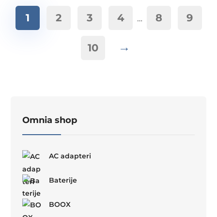
1
2
3
4
8
9
…
→
10
Omnia shop
AC adapteri
Baterije
BOOX