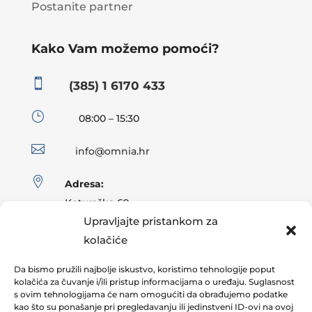
Postanite partner
Kako Vam možemo pomoći?

(385) 1 6170 433
}
08:00 – 15:30

info@omnia.hr

Adresa:
Koturaška 69
Upravljajte pristankom za
10000 Zagreb, Hrvatska
kolačiće
Da bismo pružili najbolje iskustvo, koristimo tehnologije poput
kolačića za čuvanje i/ili pristup informacijama o uređaju. Suglasnost
s ovim tehnologijama će nam omogućiti da obrađujemo podatke
kao što su ponašanje pri pregledavanju ili jedinstveni ID-ovi na ovoj