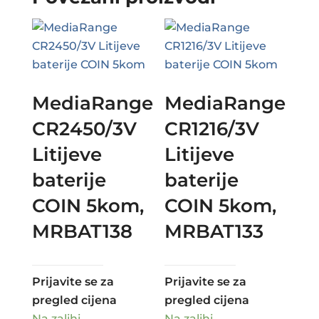
MediaRange
MediaRange
CR2450/3V
CR1216/3V
Litijeve
Litijeve
baterije
baterije
COIN 5kom,
COIN 5kom,
MRBAT138
MRBAT133
Prijavite se za
Prijavite se za
pregled cijena
pregled cijena
Na zalihi
Na zalihi