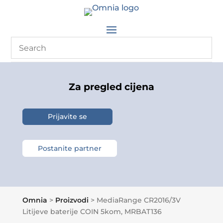
Za pregled cijena
Prijavite se
Postanite partner
Omnia
>
Proizvodi
>
MediaRange CR2016/3V
Litijeve baterije COIN 5kom, MRBAT136