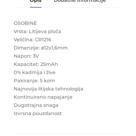
Opis
Dodatne informacije
OSOBINE
Vrsta: Litijeva ploča
Veličina: CR1216
Dimenzije: ø12x1,6mm
Napon: 3V
Kapacitet: 25mAh
0% kadmija i žive
Pakiranje: 5 kom
Najnovija litijska tehnologija
Kontinuirano napajanje
Dugotrajna snaga
Izvrsna pouzdanost