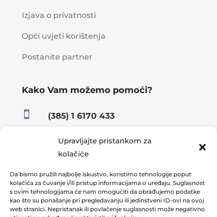
Izjava o privatnosti
Opći uvjeti korištenja
Postanite partner
Kako Vam možemo pomoći?

(385) 1 6170 433
}
08:00 – 15:30
Upravljajte pristankom za
kolačiće

info@omnia.hr
Da bismo pružili najbolje iskustvo, koristimo tehnologije poput

kolačića za čuvanje i/ili pristup informacijama o uređaju. Suglasnost
Adresa:
s ovim tehnologijama će nam omogućiti da obrađujemo podatke
Koturaška 69
kao što su ponašanje pri pregledavanju ili jedinstveni ID-ovi na ovoj
web stranici. Nepristanak ili povlačenje suglasnosti može negativno
10000 Zagreb, Hrvatska