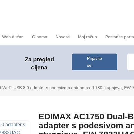
Web dućan
O nama
Novosti
Moj račun
Postanite part
Prijavite
Za pregled
se
cijena
Wi-Fi USB 3.0 adapter s podesivom antenom od 180 stupnjeva, EW
EDIMAX AC1750 Dual-Ba
adapter s podesivom a