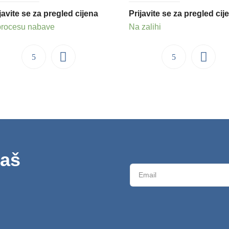
javite se za pregled cijena
Prijavite se za pregled cij
procesu nabave
Na zalihi
naš