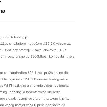
C
ena
novije tehnologije.
802.11ac s najbržom mogućom USB 3.0 vezom za
od 5 Ghz bez smetnji. Visokoučinkovita 3T3R
-visoke brzine do 1300Mbps i kompatibilna je s
lan sa standardom 802.11ac i pruža brzine do
2.11n zajedno s USB 3.0 vezom. Nadogradite
 Wi-Fi i uživajte u strujanju videa i podataka
rming Tehnologija Beamforming uključuje
rene signale, usmjerene prema svakom klijentu.
 od vašeg usmjerivača ili pristupne točke do