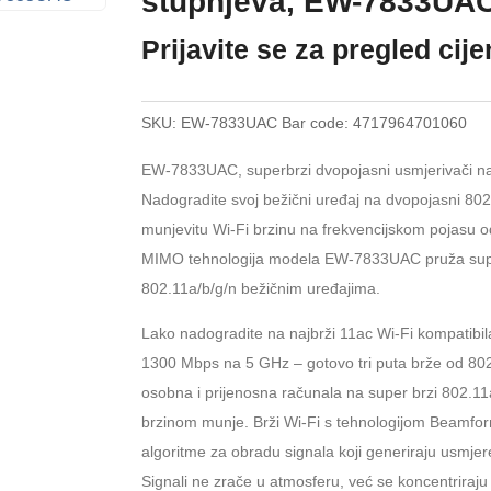
stupnjeva, EW-7833UA
Prijavite se za pregled cij
SKU:
EW-7833UAC
Bar code:
4717964701060
EW-7833UAC, superbrzi dvopojasni usmjerivači naj
Nadogradite svoj bežični uređaj na dvopojasni 
munjevitu Wi-Fi brzinu na frekvencijskom pojasu 
MIMO tehnologija modela EW-7833UAC pruža super
802.11a/b/g/n bežičnim uređajima.
Lako nadogradite na najbrži 11ac Wi-Fi kompatibi
1300 Mbps na 5 GHz – gotovo tri puta brže od 80
osobna i prijenosna računala na super brzi 802.11ac
brzinom munje. Brži Wi-Fi s tehnologijom Beamfo
algoritme za obradu signala koji generiraju usmje
Signali ne zrače u atmosferu, već se koncentriraju