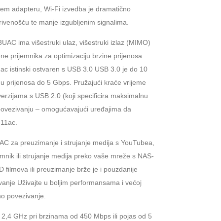
šem adapteru, Wi-Fi izvedba je dramatično
ivenošću te manje izgubljenim signalima.
AC ima višestruki ulaz, višestruki izlaz (MIMO)
ene prijemnika za optimizaciju brzine prijenosa
ac istinski ostvaren s USB 3.0 USB 3.0 je do 10
nu prijenosa do 5 Gbps. Pružajući kraće vrijeme
verzijama s USB 2.0 (koji specificira maksimalnu
 povezivanju – omogućavajući uređajima da
.11ac.
UAC za preuzimanje i strujanje medija s YouTubea,
emnik ili strujanje medija preko vaše mreže s NAS-
ilmova ili preuzimanje brže je i pouzdanije
anje Uživajte u boljim performansama i većoj
no povezivanje.
,4 GHz pri brzinama od 450 Mbps ili pojas od 5