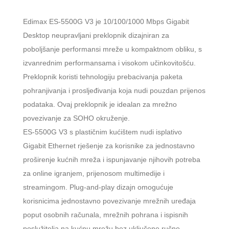
Edimax ES-5500G V3 je 10/100/1000 Mbps Gigabit
Desktop neupravljani preklopnik dizajniran za
poboljšanje performansi mreže u kompaktnom obliku, s
izvanrednim performansama i visokom učinkovitošću.
Preklopnik koristi tehnologiju prebacivanja paketa
pohranjivanja i prosljeđivanja koja nudi pouzdan prijenos
podataka. Ovaj preklopnik je idealan za mrežno
povezivanje za SOHO okruženje.
ES-5500G V3 s plastičnim kućištem nudi isplativo
Gigabit Ethernet rješenje za korisnike za jednostavno
proširenje kućnih mreža i ispunjavanje njihovih potreba
za online igranjem, prijenosom multimedije i
streamingom. Plug-and-play dizajn omogućuje
korisnicima jednostavno povezivanje mrežnih uređaja
poput osobnih računala, mrežnih pohrana i ispisnih
poslužitelja na kućnu mrežu bez uključene ručne