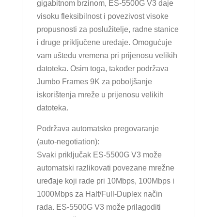
gigabitnom brzinom, ES-5500G V3 daje
visoku fleksibilnost i povezivost visoke
propusnosti za poslužitelje, radne stanice
i druge priključene uređaje. Omogućuje
vam uštedu vremena pri prijenosu velikih
datoteka. Osim toga, također podržava
Jumbo Frames 9K za poboljšanje
iskorištenja mreže u prijenosu velikih
datoteka.
Podržava automatsko pregovaranje
(auto-negotiation):
Svaki priključak ES-5500G V3 može
automatski razlikovati povezane mrežne
uređaje koji rade pri 10Mbps, 100Mbps i
1000Mbps za Half/Full-Duplex način
rada. ES-5500G V3 može prilagoditi