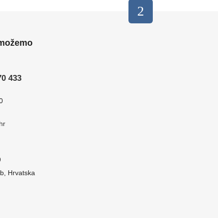
 možemo
70 433
0
hr
9
b, Hrvatska