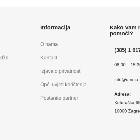
Informacija
Kako Vam
pomoći?
O nama
(385) 1 61
udžbi
Kontakt
08:00 – 15:3
Izjava o privatnosti
info@omnia.
Opći uvjeti korištenja
Adresa:
Postanite partner
Koturaška 6
10000 Zagre