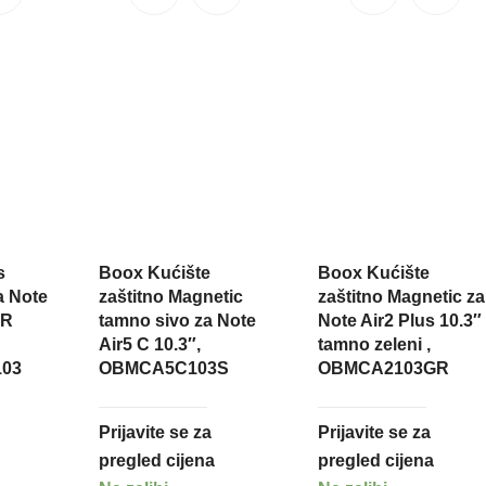
s
Boox Kućište
Boox Kućište
a Note
zaštitno Magnetic
zaštitno Magnetic za
HR
tamno sivo za Note
Note Air2 Plus 10.3″
Air5 C 10.3″,
tamno zeleni ,
03
OBMCA5C103S
OBMCA2103GR
Prijavite se za
Prijavite se za
pregled cijena
pregled cijena