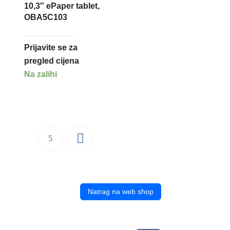
10,3″ ePaper tablet,
OBA5C103
Prijavite se za
pregled cijena
Na zalihi
Natrag na web shop