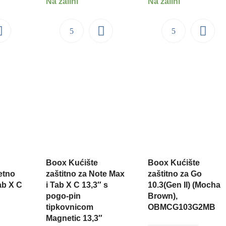
Na zalihi
Na zalihi
Boox Kućište
Boox Kućište
etno
zaštitno za Note Max
zaštitno za Go
ab X C
i Tab X C 13,3″ s
10.3(Gen II) (Mocha
pogo-pin
Brown),
tipkovnicom
OBMCG103G2MB
Magnetic 13,3″