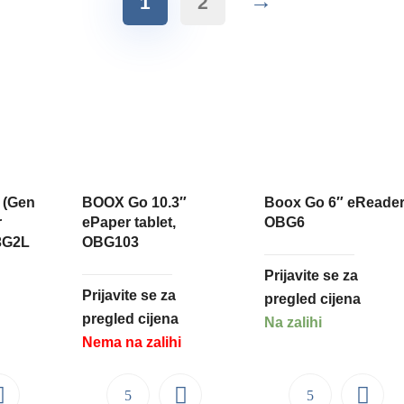
→
1
2
 (Gen
BOOX Go 10.3″
Boox Go 6″ eReader
r
ePaper tablet,
OBG6
3G2L
OBG103
Prijavite se za
Prijavite se za
pregled cijena
pregled cijena
Na zalihi
Nema na zalihi