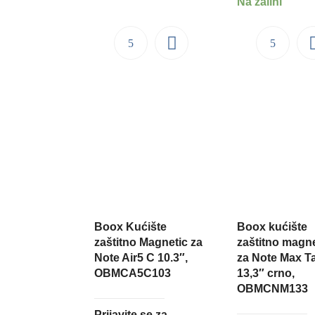
Na zalihi
Boox Kućište
Boox kućište
zaštitno Magnetic za
zaštitno magn
Note Air5 C 10.3″,
za Note Max T
OBMCA5C103
13,3″ crno,
OBMCNM133
Prijavite se za