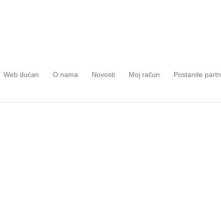
Web dućan
O nama
Novosti
Moj račun
Postanite part