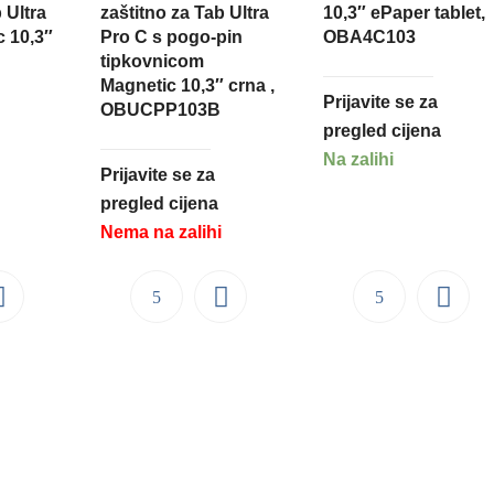
 Ultra
zaštitno za Tab Ultra
10,3″ ePaper tablet,
 10,3″
Pro C s pogo-pin
OBA4C103
tipkovnicom
Magnetic 10,3″ crna ,
Prijavite se za
OBUCPP103B
pregled cijena
Na zalihi
Prijavite se za
pregled cijena
Nema na zalihi