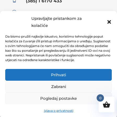
(385) 1 6170 433
}
08:00 – 15:30
Upravljajte pristankom za

info@omnia.hr
kolačiće

Da bismo pružili najbolje iskustvo, koristimo tehnologije poput
Adresa:
kolačića za čuvanje i/ili pristup informacijama o uređaju. Suglasnost
Koturaška 69
s ovim tehnologijama će nam omogućiti da obrađujemo podatke
kao što su ponašanje pri pregledavanju ili jedinstveni ID-ovi na ovoj
10000 Zagreb, Hrvatska
web stranici. Nepristanak ili povlačenje suglasnosti može negativno
utjecati na određene karakteristike i funkcije.
Prihvati
Zabrani
Designed by
Digitalni asistent
| © 2023 Sva prava
pridržana
Pogledaj postavke
0
Izjava o privatnosti