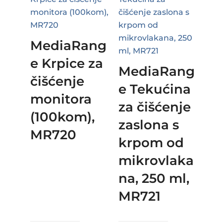
MediaRang
e Krpice za
MediaRang
čišćenje
e Tekućina
monitora
za čišćenje
(100kom),
zaslona s
MR720
krpom od
mikrovlaka
na, 250 ml,
MR721