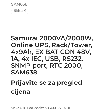
Samurai 2000VA/2000W,
Online UPS, Rack/Tower,
4x9Ah, EX BAT CON 48V,
1A, 4x IEC, USB, RS232,
SNMP port, RTC 2000,
SAM638
Prijavite se za pregled
cijena
SKU:
638
Bar code:
3830062710701