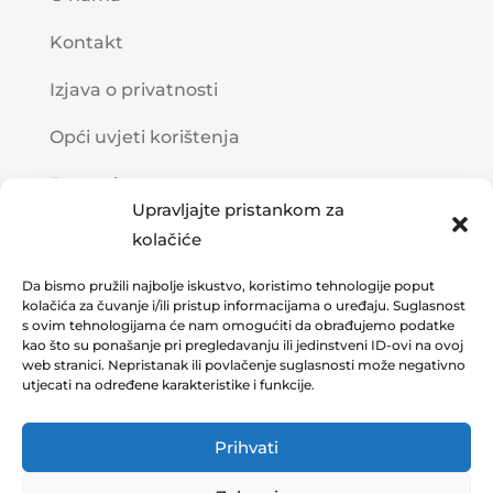
Kontakt
Izjava o privatnosti
Opći uvjeti korištenja
Postanite partner
Upravljajte pristankom za
kolačiće
Kako Vam možemo pomoći?
Da bismo pružili najbolje iskustvo, koristimo tehnologije poput
kolačića za čuvanje i/ili pristup informacijama o uređaju. Suglasnost

(385) 1 6170 433
s ovim tehnologijama će nam omogućiti da obrađujemo podatke
kao što su ponašanje pri pregledavanju ili jedinstveni ID-ovi na ovoj
}
web stranici. Nepristanak ili povlačenje suglasnosti može negativno
08:00 – 15:30
utjecati na određene karakteristike i funkcije.

info@omnia.hr
Prihvati

Adresa: