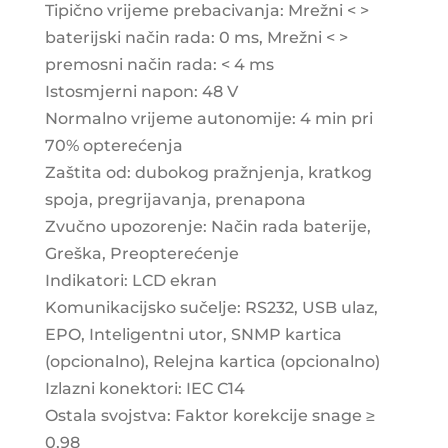
Tipično vrijeme prebacivanja: Mrežni < >
baterijski način rada: 0 ms, Mrežni < >
premosni način rada: < 4 ms
Istosmjerni napon: 48 V
Normalno vrijeme autonomije: 4 min pri
70% opterećenja
Zaštita od: dubokog pražnjenja, kratkog
spoja, pregrijavanja, prenapona
Zvučno upozorenje: Način rada baterije,
Greška, Preopterećenje
Indikatori: LCD ekran
Komunikacijsko sučelje: RS232, USB ulaz,
EPO, Inteligentni utor, SNMP kartica
(opcionalno), Relejna kartica (opcionalno)
Izlazni konektori: IEC C14
Ostala svojstva: Faktor korekcije snage ≥
0,98