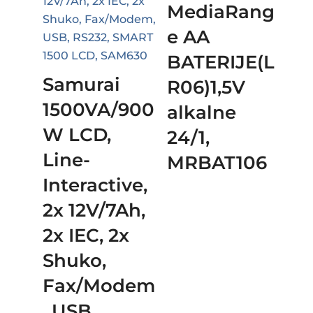
MediaRang
e AA
BATERIJE(L
Samurai
R06)1,5V
1500VA/900
alkalne
W LCD,
24/1,
Line-
MRBAT106
Interactive,
2x 12V/7Ah,
2x IEC, 2x
Shuko,
Fax/Modem
, USB,