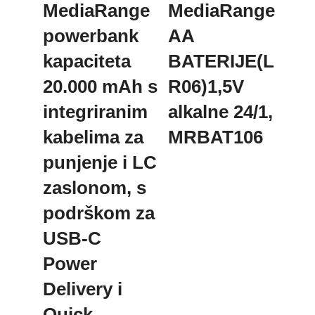
MediaRange
MediaRange
powerbank
AA
kapaciteta
BATERIJE(L
20.000 mAh s
R06)1,5V
integriranim
alkalne 24/1,
kabelima za
MRBAT106
punjenje i LC
zaslonom, s
podrškom za
USB-C
Power
Delivery i
Quick