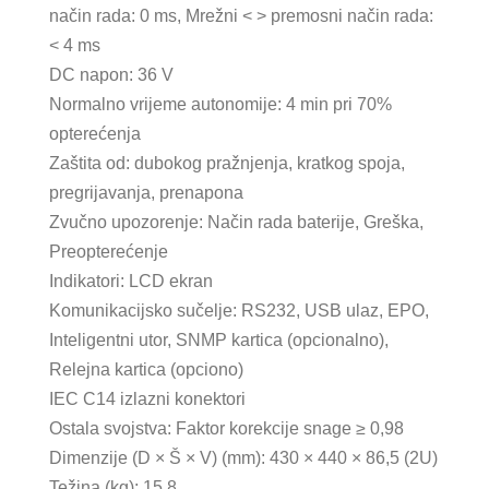
način rada: 0 ms, Mrežni < > premosni način rada:
< 4 ms
DC napon: 36 V
Normalno vrijeme autonomije: 4 min pri 70%
opterećenja
Zaštita od: dubokog pražnjenja, kratkog spoja,
pregrijavanja, prenapona
Zvučno upozorenje: Način rada baterije, Greška,
Preopterećenje
Indikatori: LCD ekran
Komunikacijsko sučelje: RS232, USB ulaz, EPO,
Inteligentni utor, SNMP kartica (opcionalno),
Relejna kartica (opciono)
IEC C14 izlazni konektori
Ostala svojstva: Faktor korekcije snage ≥ 0,98
Dimenzije (D × Š × V) (mm): 430 × 440 × 86,5 (2U)
Težina (kg): 15,8