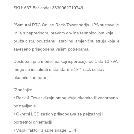
SKU:
637
Bar code:
3830062710749
“Samurai RTC Online Rack-Tower serija UPS sustava je
linija s naprednom, pravom on-line tehnologijom koja
pruža čistu, pouzdanu i stabilnu izmjeničnu struju koja je
savršeno prilagođena vašim potrebama.
Dostupan je u modelima koji isporučuju od 1 do 10 kVA i
mogu se instalirati u standardni 19″” rack sustav ili
okomito kao toranj.”
“Značajke:
• Rack & Tower dizajn omogućuje okomito ili vodoravno
postavljanje
• Okretni LCD zaslon prilagođava se pejzažnoj i
portretnoj orijentaciji
• Visoki faktor izlazne snage: 1 PF