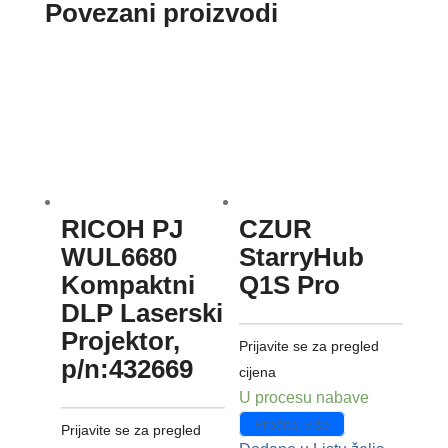
Povezani proizvodi
RICOH PJ
CZUR
WUL6680
StarryHub
Kompaktni
Q1S Pro
DLP Laserski
Projektor,
Prijavite se za pregled
p/n:432669
cijena
U procesu nabave
Pročitaj više
Prijavite se za pregled