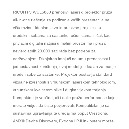
RICOH PJ WUL5860 prenosivi laserski projektor pruža
all-in-one rješenje za podizanje vaših prezentacija na
višu razinu. Idealan je za impresivne projekcije u
uredskim sobama za sastanke, učionicama ili čak kao
privlačni digitalni natpisi u malim prostorima i pruža
nevjerojatnih 20.000 sati rada bez potrebe za
održavanjem. Dizajniran imajući na umu prenosivost i
jednostavnost korištenja, ovaj model je idealan za manje
urede i sobe za sastanke. Projektor postavlja standard
vizualne izvrsnosti s vrhunskom laserskom tehnologijom,
vrhunskom kvalitetom slike i dugim vijekom trajanja.
Kompaktne je veličine, ali i dalje pruža performanse koje
morate vidjeti da biste povjerovali. Kompatibilan je sa
sustavima upravljanja te uređajima poput Crestrona,
AMX® Device Discovery, Extrona i PJLink putem mreže.