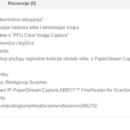
Recenzije (0)
 kontrolom odvajanja"
ogije nadzora slike i tehnologije zvuka
litete s "PFU Clear Image Capture"
ovnice i knjižice
vanje
koji pružaju napredne funkcije obrade slike, s PaperStream C
rebu
, Workgroup Scanner.
eam IP, PaperStream Capture,ABBYY™ FineReader for ScanSn
ty.
/computing/peripheral/scanners/business/fi8170/