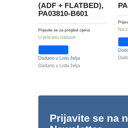
(ADF + FLATBED),
PA
PA03810-B601
Prija
Na z
Prijavite se za pregled cijena
U procesu nabave
Pro
Pročitaj više
Doda
Doda
Dodano u Listu želja
Dodano u Listu želja
Prijavite se na 