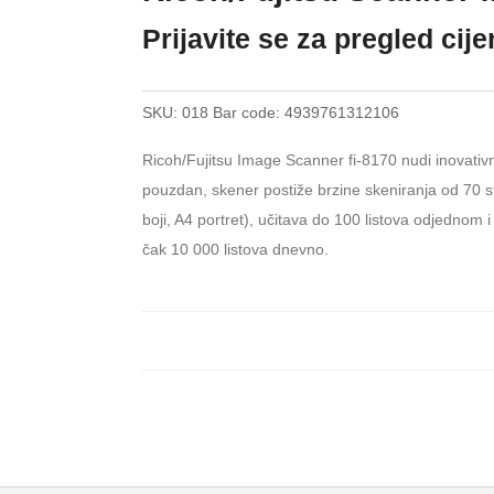
Prijavite se za pregled cij
SKU:
018
Bar code:
4939761312106
Ricoh/Fujitsu Image Scanner fi-8170 nudi inovativ
pouzdan, skener postiže brzine skeniranja od 70 st
boji, A4 portret), učitava do 100 listova odjednom
čak 10 000 listova dnevno.