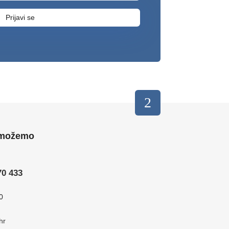
Prijavi se
 možemo
70 433
0
hr