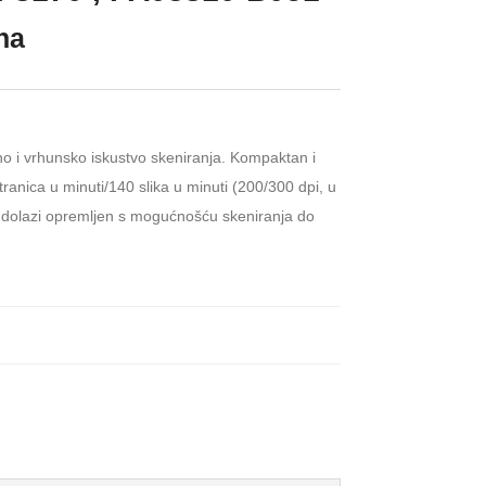
ena
no i vrhunsko iskustvo skeniranja. Kompaktan i
ranica u minuti/140 slika u minuti (200/300 dpi, u
 i dolazi opremljen s mogućnošću skeniranja do