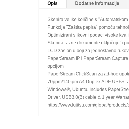
Opis
Dodatne informacije
Skenira velike količine s "Automatskom
Funkcija "Zaštita papira" pomoću tehnol
Optimizirani slikovni podaci visoke kva
Skenira razne dokumente uključujući put
LCD zaslon u boji za jednostavno ruko
PaperStream IP i PaperStream Capture 
opcijom
PaperStream ClickScan za ad-hoc upot
70ppm/140ipm A4 Duplex ADF USB+Lan
Windows®, Ubuntu. Includes PaperStr
Driver, USB3.0(B) cable & 1 year Warran
https://www.fujitsu.com/global/products