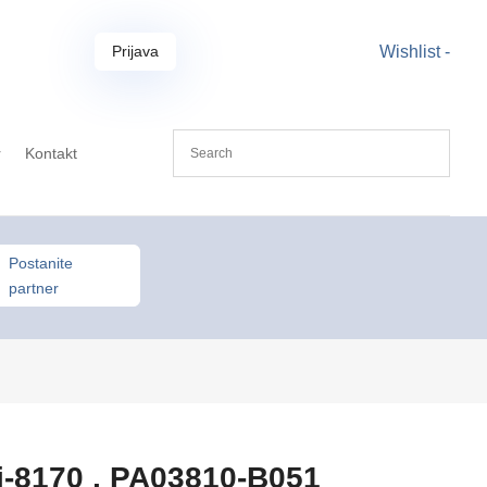
Prijava
Wishlist -
r
Kontakt
Postanite
partner
fi-8170 , PA03810-B051