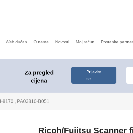
Web dućan
O nama
Novosti
Moj račun
Postanite partne
Prijavite
Za pregled
se
cijena
 fi-8170 , PA03810-B051
Ricoh/Fujitsu Scanner 