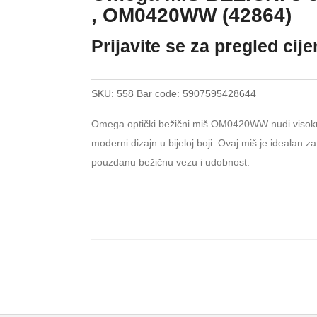
, OM0420WW (42864)
Prijavite se za pregled cij
SKU:
558
Bar code:
5907595428644
Omega optički bežični miš OM0420WW nudi visoku p
moderni dizajn u bijeloj boji. Ovaj miš je idealan
pouzdanu bežičnu vezu i udobnost.