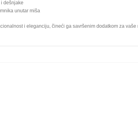
 i dešnjake
emnika unutar miša
lnost i eleganciju, čineći ga savršenim dodatkom za vaše raču