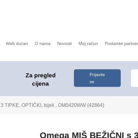
Web dućan
O nama
Novosti
Moj račun
Postanite partne
Prijavite
Za pregled
se
cijena
3 TIPKE, OPTIČKI, bijeli , OM0420WW (42864)
Omega MIŠ BEŽIČNI s 3 