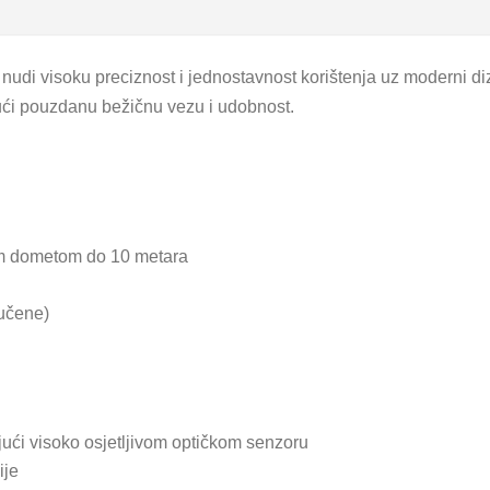
 visoku preciznost i jednostavnost korištenja uz moderni dizaj
ći pouzdanu bežičnu vezu i udobnost.
im dometom do 10 metara
jučene)
ući visoko osjetljivom optičkom senzoru
ije