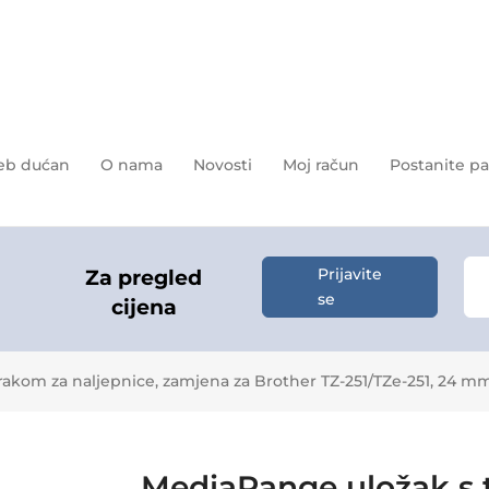
b dućan
O nama
Novosti
Moj račun
Postanite pa
Prijavite
Za pregled
se
cijena
rakom za naljepnice, zamjena za Brother TZ-251/TZe-251, 24 
MediaRange uložak s t