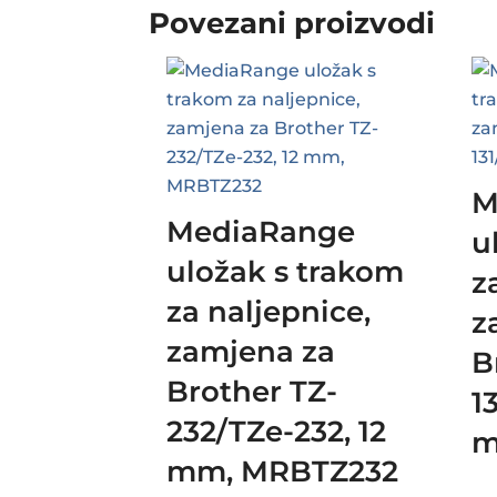
Povezani proizvodi
M
MediaRange
u
uložak s trakom
z
za naljepnice,
z
zamjena za
B
Brother TZ-
1
232/TZe-232, 12
m
mm, MRBTZ232