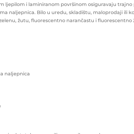
ljepilom i laminiranom površinom osiguravaju trajno pri
 naljepnica. Bilo u uredu, skladištu, maloprodaji ili ko
, zelenu, žutu, fluorescentno narančastu i fluorescentno
a naljepnica
e