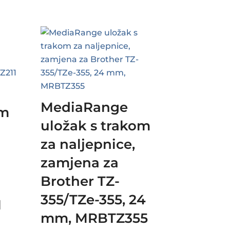
MediaRange
om
uložak s trakom
za naljepnice,
zamjena za
Brother TZ-
355/TZe-355, 24
1
mm, MRBTZ355