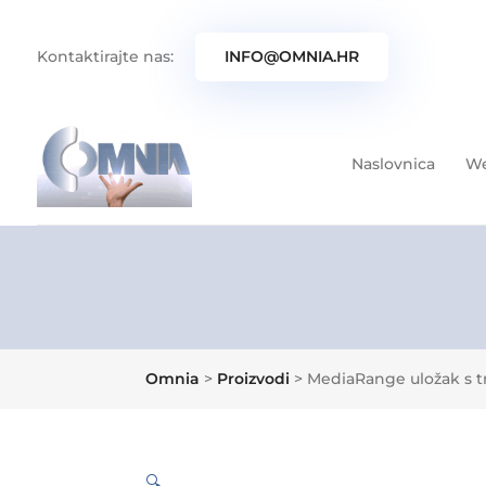
Kontaktirajte nas:
INFO@OMNIA.HR
Naslovnica
We
Omnia
>
Proizvodi
>
MediaRange uložak s t
🔍