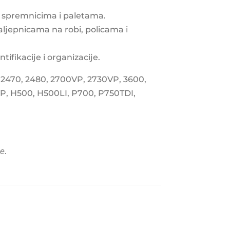
, spremnicima i paletama.
aljepnicama na robi, policama i
fikacije i organizacije.
2470, 2480, 2700VP, 2730VP, 3600,
, H500, H500LI, P700, P750TDI,
e.