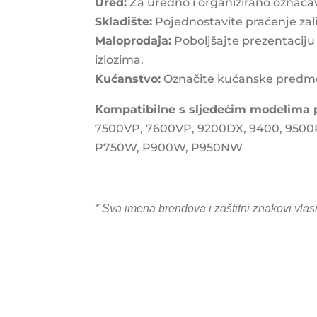
Ured:
Za uredno i organizirano označa
Skladište:
Pojednostavite praćenje zali
Maloprodaja:
Poboljšajte prezentaciju 
izlozima.
Kućanstvo:
Označite kućanske predmete,
Kompatibilne s sljedećim modelima p
7500VP, 7600VP, 9200DX, 9400, 9500
P750W, P900W, P950NW
* Sva imena brendova i zaštitni znakovi vlas