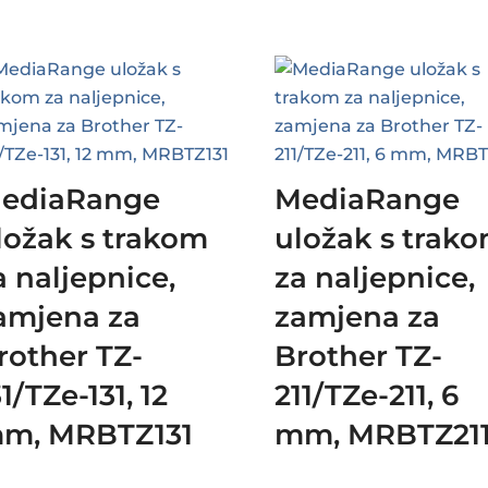
ediaRange
MediaRange
ložak s trakom
uložak s trak
a naljepnice,
za naljepnice,
amjena za
zamjena za
rother TZ-
Brother TZ-
31/TZe-131, 12
211/TZe-211, 6
m, MRBTZ131
mm, MRBTZ21