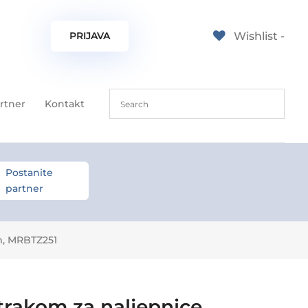
PRIJAVA
Wishlist -
rtner
Kontakt
Postanite
partner
mm, MRBTZ251
rakom za naljepnice,