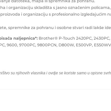
vanje datoteka, mapa ili spremnika za pohranu.
ha i organizaciju skladišta s jasno označenim policama
proizvoda i organizaciju s profesionalno izgledajućim n
 spremnike za pohranu i osobne stvari radi lakše identi
isača naljepnica*:
Brother® P-Touch 2420PC, 2430PC, 
PC, 9600, 9700PC, 9800PCN, D800W, E500VP, E550WVP
ništvo su njihovih vlasnika i ovdje se koriste samo u opisne svrh