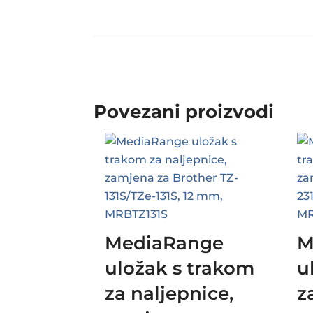
Povezani proizvodi
MediaRange
M
uložak s trakom
u
za naljepnice,
z