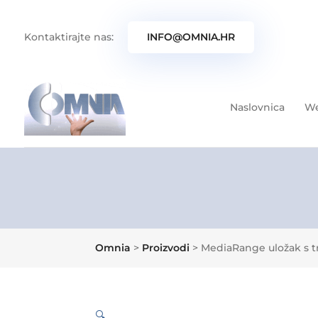
Kontaktirajte nas:
INFO@OMNIA.HR
Naslovnica
We
Omnia
>
Proizvodi
>
MediaRange uložak s t
🔍