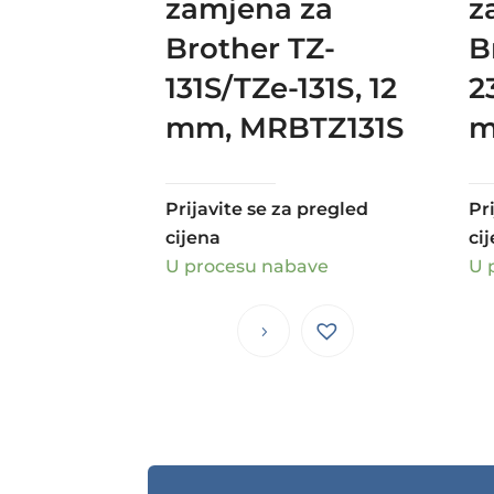
zamjena za
z
Brother TZ-
B
131S/TZe-131S, 12
2
mm, MRBTZ131S
m
Prijavite se za pregled
Pr
cijena
ci
U procesu nabave
U 