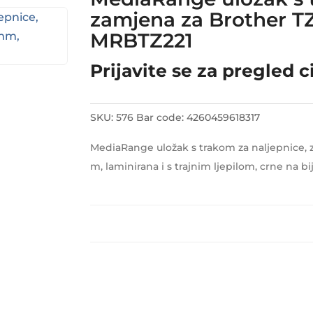
zamjena za Brother TZ
MRBTZ221
Prijavite se za pregled c
SKU:
576
Bar code:
4260459618317
MediaRange uložak s trakom za naljepnice, 
m, laminirana i s trajnim ljepilom, crne na bi