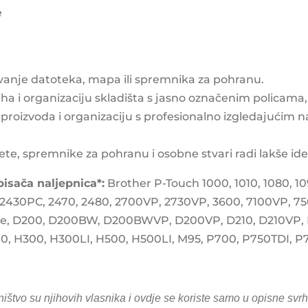
e
vanje datoteka, mapa ili spremnika za pohranu.
ha i organizaciju skladišta s jasno označenim policama
proizvoda i organizaciju s profesionalno izgledajućim n
 spremnike za pohranu i osobne stvari radi lakše identi
isača naljepnica*:
Brother P-Touch 1000, 1010, 1080, 109
 2430PC, 2470, 2480, 2700VP, 2730VP, 3600, 7100VP, 7
e, D200, D200BW, D200BWVP, D200VP, D210, D210VP, 
0, H300, H300LI, H500, H500LI, M95, P700, P750TDI
ništvo su njihovih vlasnika i ovdje se koriste samo u opisne svrh