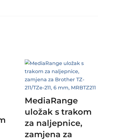
MediaRange
uložak s trakom
om
za naljepnice,
zamjena za