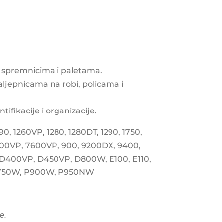
, spremnicima i paletama.
aljepnicama na robi, policama i
fikacije i organizacije.
0, 1260VP, 1280, 1280DT, 1290, 1750,
500VP, 7600VP, 900, 9200DX, 9400,
D400VP, D450VP, D800W, E100, E110,
, P750W, P900W, P950NW
e.