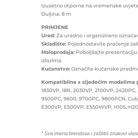
Izuzetno otporne na vremenske uvjet
Duljina: 8 m
PRIMJENE
Ured:
Za uredno i organizirano označa
Skladište:
Pojednostavite praćenje zali
Maloprodaja:
Poboljšajte prezentaciju 
izlozima.
Kućanstvo:
Označite kućanske predmete,
Kompatibilne s sljedećim modelima p
1830VP, 18R, 2030VP, 2100VP, 2420PC,
9500PC, 9600, 9700PC, 9800PCN, Cub
E300VP, E500VP, E550WVP, H105, H20
* Sva imena brendova i zaštitni znakovi vlas