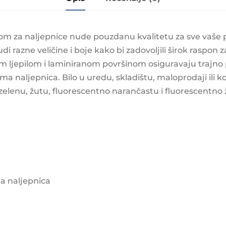
kom za naljepnice nude pouzdanu kvalitetu za sve vaše
di razne veličine i boje kako bi zadovoljili širok raspon
ljepilom i laminiranom površinom osiguravaju trajno pri
 naljepnica. Bilo u uredu, skladištu, maloprodaji ili ko
, zelenu, žutu, fluorescentno narančastu i fluorescentno
a naljepnica