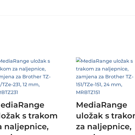
ediaRange
MediaRange
ložak s trakom
uložak s trak
a naljepnice,
za naljepnice,