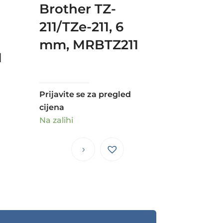
Brother TZ-
211/TZe-211, 6
mm, MRBTZ211
1
Prijavite se za pregled
cijena
Na zalihi