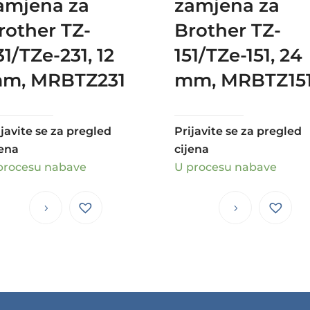
amjena za
zamjena za
rother TZ-
Brother TZ-
31/TZe-231, 12
151/TZe-151, 24
m, MRBTZ231
mm, MRBTZ15
ijavite se za pregled
Prijavite se za pregled
jena
cijena
procesu nabave
U procesu nabave