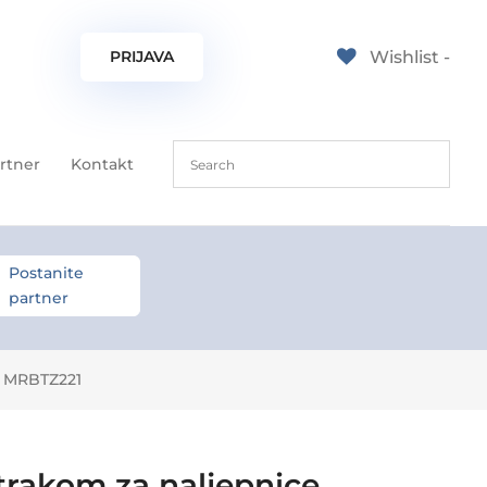
PRIJAVA
Wishlist -
rtner
Kontakt
Postanite
partner
, MRBTZ221
rakom za naljepnice,