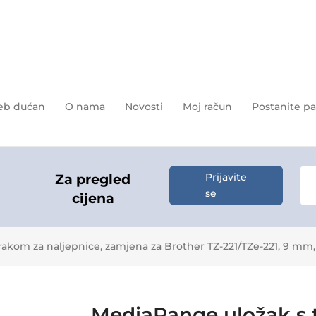
b dućan
O nama
Novosti
Moj račun
Postanite pa
Prijavite
Za pregled
se
cijena
rakom za naljepnice, zamjena za Brother TZ-221/TZe-221, 9 mm
MediaRange uložak s t