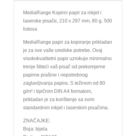
MediaRange Kopirni papir za inkjet i
laserske pisače, 210 x 297 mm, 80 g, 500
listova
MediaRange papir za kopiranje prikladan
je za sve vaše uredske potrebe. Ovaj
visokokvalitetni papir uzrokuje minimalno
trenje štiteći vaš pisač od prekomjerne
papirne prašine i nepotrebnog
zaglavljivanja papira. S težinom od 80
g/m² i tipičnim DIN A4 formatom,
prikladan je za korištenje sa svim
standardnim inkjet i laserskim pisačima.
ZNAČAJKE:
Boja: bijela