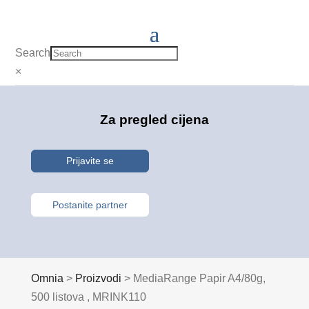
Search
×
Za pregled cijena
Prijavite se
Postanite partner
Omnia
>
Proizvodi
>
MediaRange Papir A4/80g,
500 listova , MRINK110