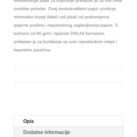
MediaRange papir za kopiranje prikladan je za sve vaše
uredske potrebe. Ovaj visokokvalitetni papir uzrokuje
minimalno trenje štiteći vaš pisač od prekomjerne
papirne prašine i nepotrebnog zaglavljivanja papira. S
težinom od 80 g/m² i tipičnim DIN A4 formatom,
prikladan je za korištenje sa svim standardnim inkjet i
laserskim pisačima.
Opis
Dodatne informacije