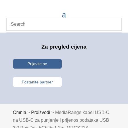
Za pregled cijena
Prijavite se
Postanite partner
Omnia
>
Proizvodi
>
MediaRange kabel USB-C
na USB-C za punjenje i prijenos podataka USB
3.0 PowDel. 5Gbit/s 1.2m, MRCS213