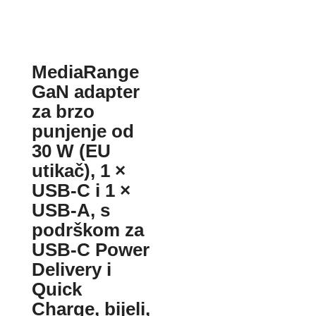
MediaRange
GaN adapter
za brzo
punjenje od
30 W (EU
utikač), 1 ×
USB-C i 1 ×
USB-A, s
podrškom za
USB-C Power
Delivery i
Quick
Charge, bijeli,