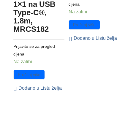
1×1 na USB
cijena
Type-C®,
Na zalihi
1.8m,
Pročitaj više
MRCS182
Dodano u Listu želja
Prijavite se za pregled
cijena
Na zalihi
Pročitaj više
Dodano u Listu želja