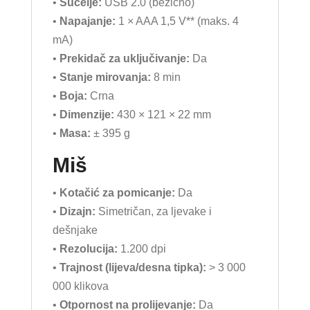
•
Sučelje:
USB 2.0 (bežično)
•
Napajanje:
1 × AAA 1,5 V** (maks. 4
mA)
•
Prekidač za uključivanje:
Da
•
Stanje mirovanja:
8 min
•
Boja:
Crna
•
Dimenzije:
430 × 121 × 22 mm
•
Masa:
± 395 g
Miš
•
Kotačić za pomicanje:
Da
•
Dizajn:
Simetričan, za ljevake i
dešnjake
•
Rezolucija:
1.200 dpi
•
Trajnost (lijeva/desna tipka):
> 3 000
000 klikova
•
Otpornost na prolijevanje:
Da