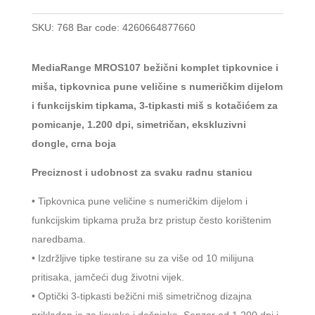
SKU:
768
Bar code:
4260664877660
MediaRange MROS107 bežični komplet tipkovnice i
miša, tipkovnica pune veličine s numeričkim dijelom
i funkcijskim tipkama, 3-tipkasti miš s kotačićem za
pomicanje, 1.200 dpi, simetričan, ekskluzivni
dongle, crna boja
Preciznost i udobnost za svaku radnu stanicu
• Tipkovnica pune veličine s numeričkim dijelom i
funkcijskim tipkama pruža brz pristup često korištenim
naredbama.
• Izdržljive tipke testirane su za više od 10 milijuna
pritisaka, jamčeći dug životni vijek.
• Optički 3-tipkasti bežični miš simetričnog dizajna
prikladan je za ljevake i dešnjake. Senzor od 1.200 dpi i