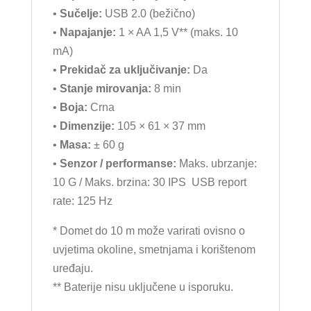
•
Sučelje:
USB 2.0 (bežično)
•
Napajanje:
1 × AA 1,5 V** (maks. 10
mA)
•
Prekidač za uključivanje:
Da
•
Stanje mirovanja:
8 min
•
Boja:
Crna
•
Dimenzije:
105 × 61 × 37 mm
•
Masa:
± 60 g
•
Senzor / performanse:
Maks. ubrzanje:
10 G / Maks. brzina: 30 IPS USB report
rate: 125 Hz
* Domet do 10 m može varirati ovisno o
uvjetima okoline, smetnjama i korištenom
uređaju.
** Baterije nisu uključene u isporuku.