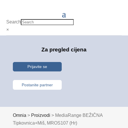
Search
×
Za pregled cijena
Prijavite se
Postanite partner
Omnia
>
Proizvodi
>
MediaRange BEŽIČNA
Tipkovnica+Miš, MROS107 (Hr)