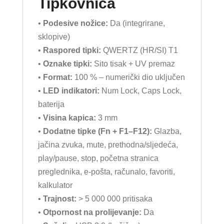
Tipkovnica
•
Podesive nožice:
Da (integrirane,
sklopive)
•
Raspored tipki:
QWERTZ (HR/SI) T1
•
Oznake tipki:
Sito tisak + UV premaz
•
Format:
100 % – numerički dio uključen
•
LED indikatori:
Num Lock, Caps Lock,
baterija
•
Visina kapica:
3 mm
•
Dodatne tipke (Fn + F1–F12):
Glazba,
jačina zvuka, mute, prethodna/sljedeća,
play/pause, stop, početna stranica
preglednika, e-pošta, računalo, favoriti,
kalkulator
•
Trajnost:
> 5 000 000 pritisaka
•
Otpornost na prolijevanje:
Da