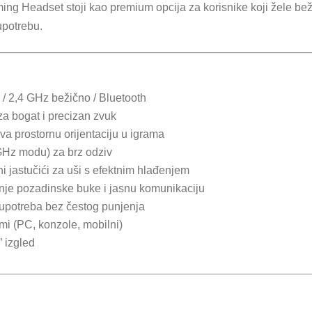
eadset stoji kao premium opcija za korisnike koji žele bežičn
upotrebu.
 / 2,4 GHz bežično / Bluetooth
za bogat i precizan zvuk
va prostornu orijentaciju u igrama
 GHz modu) za brz odziv
ni jastučići za uši s efektnim hlađenjem
nje pozadinske buke i jasnu komunikaciju
a upotreba bez čestog punjenja
rmi (PC, konzole, mobilni)
” izgled