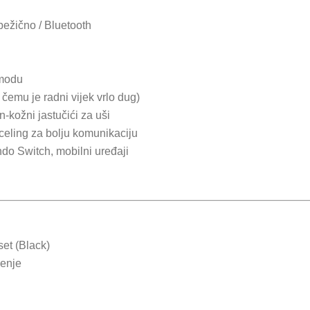
ežično / Bluetooth
 modu
i čemu je radni vijek vrlo dug)
n-kožni jastučići za uši
celing za bolju komunikaciju
do Switch, mobilni uređaji
t (Black)
jenje