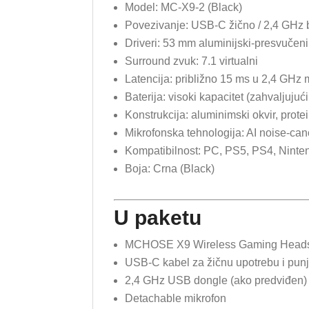
Model: MC-X9-2 (Black)
Povezivanje: USB-C žično / 2,4 GHz b
Driveri: 53 mm aluminijski-presvučeni
Surround zvuk: 7.1 virtualni
Latencija: približno 15 ms u 2,4 GHz
Baterija: visoki kapacitet (zahvaljujuć
Konstrukcija: aluminimski okvir, protei
Mikrofonska tehnologija: AI noise-can
Kompatibilnost: PC, PS5, PS4, Ninten
Boja: Crna (Black)
U paketu
MCHOSE X9 Wireless Gaming Headse
USB-C kabel za žičnu upotrebu i pun
2,4 GHz USB dongle (ako predviđen)
Detachable mikrofon