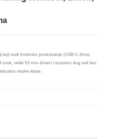
ena
i koji nudi trostruko povezivanje (USB-C žično,
d zvuk, veliki 53 mm driveri i izuzetno dug rad bez
 iskustvo visoke klase.