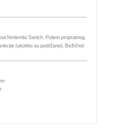
put Nintendo Switch. Putem propratnog
unkcije (ukoliko su podržane). Bežično/
vom
e