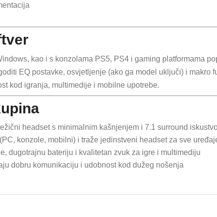
mentacija
ftver
Windows, kao i s konzolama PS5, PS4 i gaming platformama po
oditi EQ postavke, osvjetljenje (ako ga model uključi) i makro f
st kod igranja, multimedije i mobilne upotrebe.
kupina
 bežični headset s minimalnim kašnjenjem i 7.1 surround iskust
i (PC, konzole, mobilni) i traže jedinstveni headset za sve uređaj
e, dugotrajnu bateriju i kvalitetan zvuk za igre i multimediju
rebaju dobru komunikaciju i udobnost kod dužeg nošenja