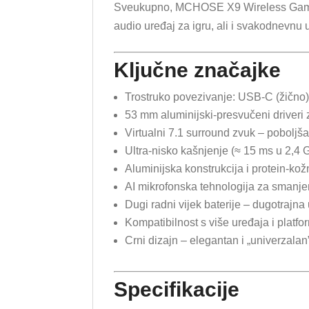
Sveukupno, MCHOSE X9 Wireless Gaming H
audio uređaj za igru, ali i svakodnevnu 
Ključne značajke
Trostruko povezivanje: USB-C (žično)
53 mm aluminijski-presvučeni driveri 
Virtualni 7.1 surround zvuk – poboljša
Ultra-nisko kašnjenje (≈ 15 ms u 2,4
Aluminijska konstrukcija i protein-kož
AI mikrofonska tehnologija za smanje
Dugi radni vijek baterije – dugotrajn
Kompatibilnost s više uređaja i platfo
Crni dizajn – elegantan i „univerzalan
Specifikacije