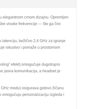
u elegantnom crnom dizajnu. Opremljen
tre visoke frekvencije — što ga čini
u latenciju, bežično 2,4 GHz za igranje
ćuje iskustvo i pomaže u prostornom
cooling” efekt) omogućuje dugotrajno
se jasna komunikacija, a headset je
2,4 GHz modu) osigurava gotovo žičanu
no omogućuju personalizaciju izgleda i