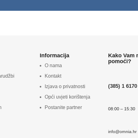
Informacija
Kako Vam
pomoći?
O nama
arudžbi
Kontakt
(385) 1 6170
Izjava o privatnosti
Opći uvjeti korištenja
n
Postanite partner
08:00 – 15:30
info@omnia.hr