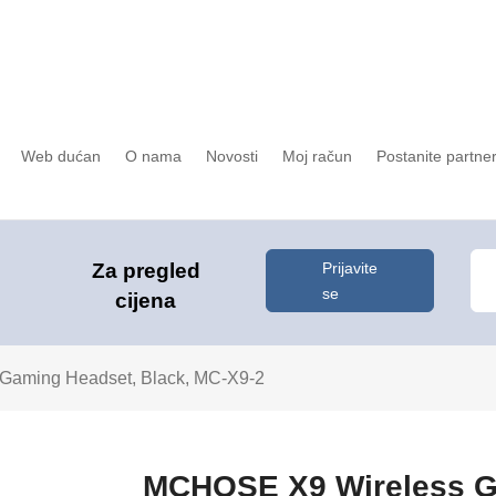
Web dućan
O nama
Novosti
Moj račun
Postanite partne
Prijavite
Za pregled
se
cijena
aming Headset, Black, MC-X9-2
MCHOSE X9 Wireless Ga