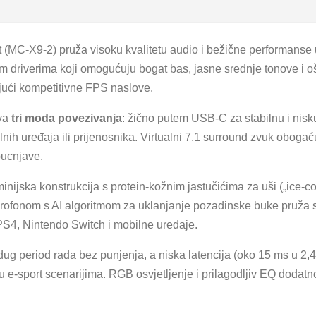
C-X9-2) pruža visoku kvalitetu audio i bežične performanse 
m driverima koji omogućuju bogat bas, jasne srednje tonove i oš
ujući kompetitivne FPS naslove.
ava
tri moda povezivanja
: žično putem USB-C za stabilnu i nisk
lnih uređaja ili prijenosnika. Virtualni 7.1 surround zvuk oboga
pucnjave.
inijska konstrukcija s protein-kožnim jastučićima za uši („ice-
ikrofonom s AI algoritmom za uklanjanje pozadinske buke pruža 
 PS4, Nintendo Switch i mobilne uređaje.
 dug period rada bez punjenja, a niska latencija (oko 15 ms u 
u e-sport scenarijima. RGB osvjetljenje i prilagodljiv EQ dodat