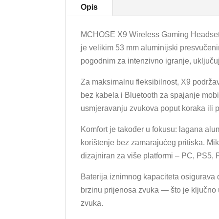
Opis
MCHOSE X9 Wireless Gaming Headset (M
je velikim 53 mm aluminijski presvučeni
pogodnim za intenzivno igranje, uključ
Za maksimalnu fleksibilnost, X9 podrž
bez kabela i Bluetooth za spajanje mobi
usmjeravanju zvukova poput koraka ili 
Komfort je također u fokusu: lagana alum
korištenje bez zamarajućeg pritiska. M
dizajniran za više platformi – PC, PS5,
Baterija iznimnog kapaciteta osigurava
brzinu prijenosa zvuka — što je ključno 
zvuka.