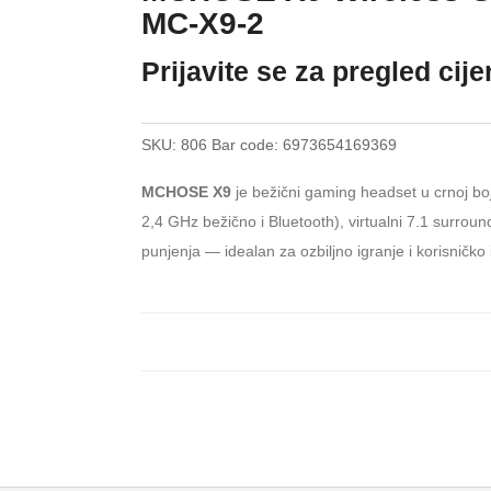
MC-X9-2
Prijavite se za pregled cij
SKU:
806
Bar code:
6973654169369
MCHOSE X9
je bežični gaming headset u crnoj boj
2,4 GHz bežično i Bluetooth), virtualni 7.1 surroun
punjenja — idealan za ozbiljno igranje i korisničko