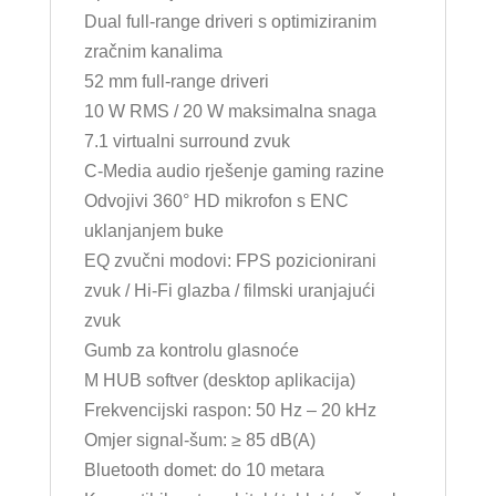
Dual full-range driveri s optimiziranim
zračnim kanalima
52 mm full-range driveri
10 W RMS / 20 W maksimalna snaga
7.1 virtualni surround zvuk
C-Media audio rješenje gaming razine
Odvojivi 360° HD mikrofon s ENC
uklanjanjem buke
EQ zvučni modovi: FPS pozicionirani
zvuk / Hi-Fi glazba / filmski uranjajući
zvuk
Gumb za kontrolu glasnoće
M HUB softver (desktop aplikacija)
Frekvencijski raspon: 50 Hz – 20 kHz
Omjer signal-šum: ≥ 85 dB(A)
Bluetooth domet: do 10 metara