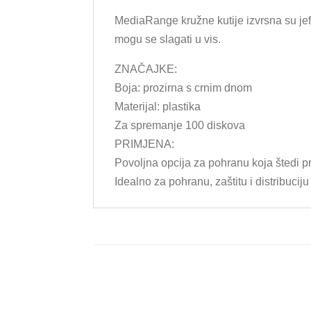
MediaRange kružne kutije izvrsna su jeft
mogu se slagati u vis.
ZNAČAJKE:
Boja: prozirna s crnim dnom
Materijal: plastika
Za spremanje 100 diskova
PRIMJENA:
Povoljna opcija za pohranu koja štedi p
Idealno za pohranu, zaštitu i distribucij