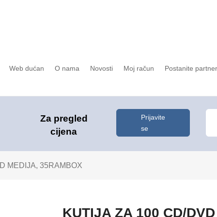
Web dućan
O nama
Novosti
Moj račun
Postanite partne
Prijavite
Za pregled
se
cijena
VD MEDIJA, 35RAMBOX
KUTIJA ZA 100 CD/DV