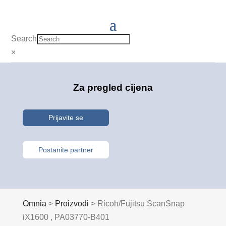
Search
×
Za pregled cijena
Prijavite se
Postanite partner
Omnia
>
Proizvodi
>
Ricoh/Fujitsu ScanSnap
iX1600 , PA03770-B401