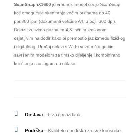
ScanSnap iX1600
je vrhunski model serije ScanSnap
koji omogućuje skeniranje većim brzinama do 40
ppm/80 ipm (dokumenti veličine A4, u boji, 300 dpi).
Dolazi sa svima poznatim 4,3-inčnim zaslonom
osjetljivim na dodir kako bi premostio jaz između fizičkog
i digitalnog. Uređaj dolazi s Wi-Fi vezom što ga čini
savršenim modelom za timsko dijeljenje i kombinirano
korištenje s uslugama u oblaku.

Dostava –
brza i pouzdana

Podrška –
Kvalitetna podrška za sve korisnike