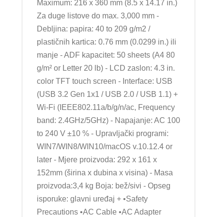
Maximum: 216 x 360 mm (8.5 x 14.17 in.)
Za duge listove do max. 3,000 mm -
Debljina: papira: 40 to 209 g/m2 /
plastičnih kartica: 0.76 mm (0.0299 in.) ili
manje - ADF kapacitet: 50 sheets (A4 80
g/m² or Letter 20 lb) - LCD zaslon: 4.3 in.
color TFT touch screen - Interface: USB
(USB 3.2 Gen 1x1 / USB 2.0 / USB 1.1) +
Wi-Fi (IEEE802.11a/b/g/n/ac, Frequency
band: 2.4GHz/5GHz) - Napajanje: AC 100
to 240 V ±10 % - Upravljački programi:
WIN7/WIN8/WIN10/macOS v.10.12.4 or
later - Mjere proizvoda: 292 x 161 x
152mm (širina x dubina x visina) - Masa
proizvoda:3,4 kg Boja: bež/sivi - Opseg
isporuke: glavni uređaj + •Safety
Precautions •AC Cable •AC Adapter