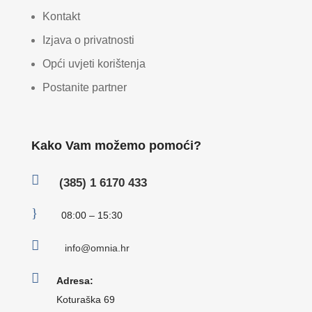
Kontakt
Izjava o privatnosti
Opći uvjeti korištenja
Postanite partner
Kako Vam možemo pomoći?

(385) 1 6170 433
}
08:00 – 15:30

info@omnia.hr

Adresa:
Koturaška 69