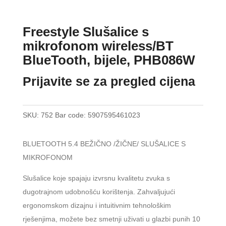
Freestyle Slušalice s
mikrofonom wireless/BT
BlueTooth, bijele, PHB086W
Prijavite se za pregled cijena
SKU:
752
Bar code:
5907595461023
BLUETOOTH 5.4 BEŽIČNO /ŽIČNE/ SLUŠALICE S
MIKROFONOM
Slušalice koje spajaju izvrsnu kvalitetu zvuka s
dugotrajnom udobnošću korištenja. Zahvaljujući
ergonomskom dizajnu i intuitivnim tehnološkim
rješenjima, možete bez smetnji uživati ​​u glazbi punih 10