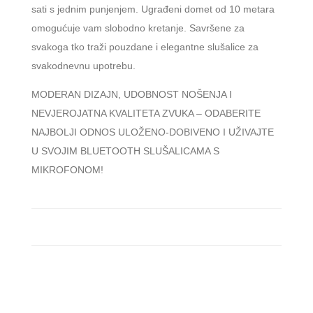
sati s jednim punjenjem. Ugrađeni domet od 10 metara
omogućuje vam slobodno kretanje. Savršene za
svakoga tko traži pouzdane i elegantne slušalice za
svakodnevnu upotrebu.
MODERAN DIZAJN, UDOBNOST NOŠENJA I
NEVJEROJATNA KVALITETA ZVUKA – ODABERITE
NAJBOLJI ODNOS ULOŽENO-DOBIVENO I UŽIVAJTE
U SVOJIM BLUETOOTH SLUŠALICAMA S
MIKROFONOM!