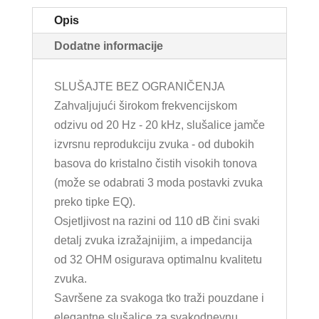
Opis
Dodatne informacije
SLUŠAJTE BEZ OGRANIČENJA
Zahvaljujući širokom frekvencijskom
odzivu od 20 Hz - 20 kHz, slušalice jamče
izvrsnu reprodukciju zvuka - od dubokih
basova do kristalno čistih visokih tonova
(može se odabrati 3 moda postavki zvuka
preko tipke EQ).
Osjetljivost na razini od 110 dB čini svaki
detalj zvuka izražajnijim, a impedancija
od 32 OHM osigurava optimalnu kvalitetu
zvuka.
Savršene za svakoga tko traži pouzdane i
elegantne slušalice za svakodnevnu