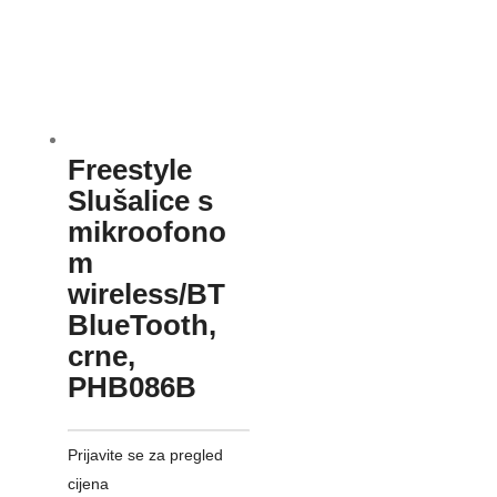
Freestyle
Slušalice s
mikroofono
m
wireless/BT
BlueTooth,
crne,
PHB086B
Prijavite se za pregled
cijena