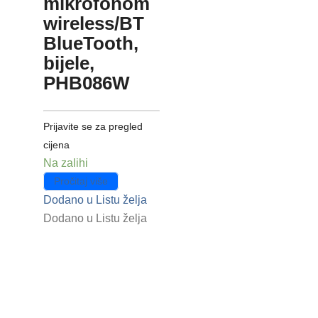
mikrofonom
wireless/BT
BlueTooth,
bijele,
PHB086W
Prijavite se za pregled
cijena
Na zalihi
Pročitaj više
Dodano u Listu želja
Dodano u Listu želja