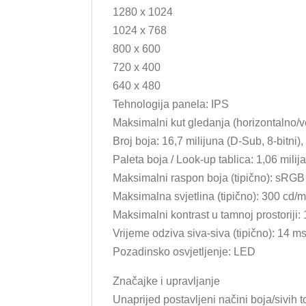
1280 x 1024
1024 x 768
800 x 600
720 x 400
640 x 480
Tehnologija panela: IPS
Maksimalni kut gledanja (horizontalno/ve
Broj boja: 16,7 milijuna (D-Sub, 8-bitni), 
Paleta boja / Look-up tablica: 1,06 milija
Maksimalni raspon boja (tipično): sRGB
Maksimalna svjetlina (tipično): 300 cd/m
Maksimalni kontrast u tamnoj prostoriji:
Vrijeme odziva siva-siva (tipično): 14 m
Pozadinsko osvjetljenje: LED
Značajke i upravljanje
Unaprijed postavljeni načini boja/sivi