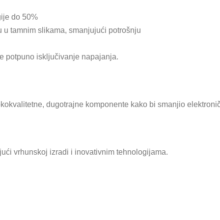
gije do 50%
u u tamnim slikama, smanjujući potrošnju
 potpuno isključivanje napajanja.
sokokvalitetne, dugotrajne komponente kako bi smanjio elektronič
ući vrhunskoj izradi i inovativnim tehnologijama.