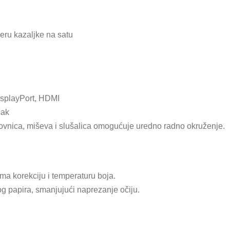
jeru kazaljke na satu
DisplayPort, HDMI
čak
ovnica, miševa i slušalica omogućuje uredno radno okruženje.
ma korekciju i temperaturu boja.
og papira, smanjujući naprezanje očiju.