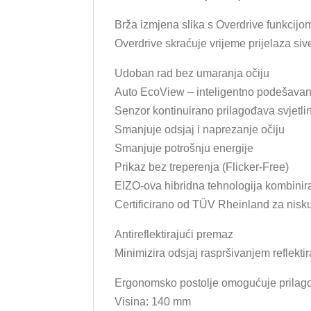
Brža izmjena slika s Overdrive funkcijo
Overdrive skraćuje vrijeme prijelaza si
Udoban rad bez umaranja očiju
Auto EcoView – inteligentno podešavanj
Senzor kontinuirano prilagođava svjetli
Smanjuje odsjaj i naprezanje očiju
Smanjuje potrošnju energije
Prikaz bez treperenja (Flicker-Free)
EIZO-ova hibridna tehnologija kombinira 
Certificirano od TÜV Rheinland za nisku
Antireflektirajući premaz
Minimizira odsjaj raspršivanjem reflekti
Ergonomsko postolje omogućuje prilag
Visina: 140 mm