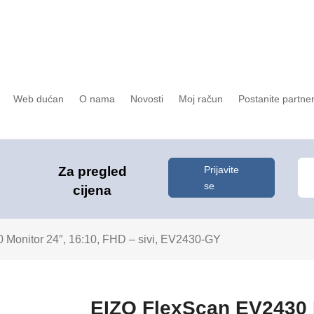
Web dućan
O nama
Novosti
Moj račun
Postanite partne
Prijavite
Za pregled
se
cijena
Monitor 24″, 16:10, FHD – sivi, EV2430-GY
EIZO FlexScan EV2430 M