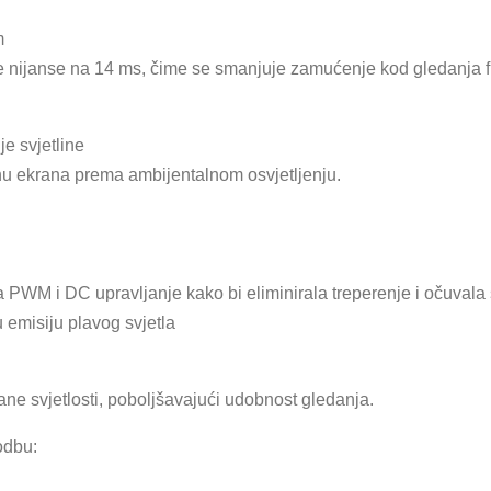
m
ve nijanse na 14 ms, čime se smanjuje zamućenje kod gledanja f
e svjetline
nu ekrana prema ambijentalnom osvjetljenju.
PWM i DC upravljanje kako bi eliminirala treperenje i očuvala s
 emisiju plavog svjetla
rane svjetlosti, poboljšavajući udobnost gledanja.
odbu: