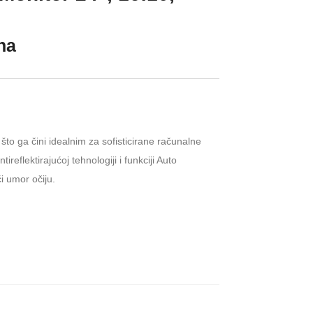
ena
što ga čini idealnim za sofisticirane računalne
reflektirajućoj tehnologiji i funkciji Auto
i umor očiju.