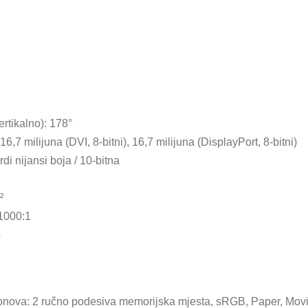
rtikalno): 178°
16,7 milijuna (DVI, 8-bitni), 16,7 milijuna (DisplayPort, 8-bitni)
rdi nijansi boja / 10-bitna
²
 1000:1
s
h tonova: 2 ručno podesiva memorijska mjesta, sRGB, Paper, Mov