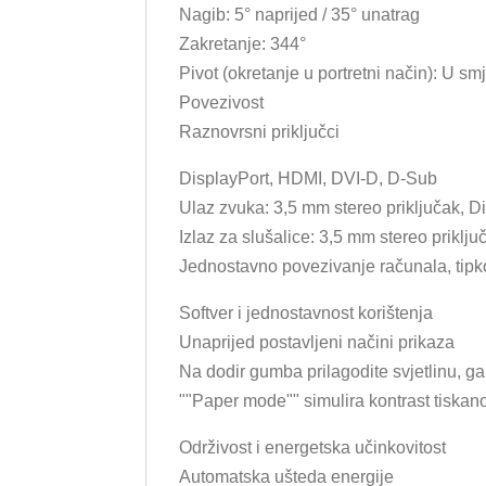
Nagib: 5° naprijed / 35° unatrag
Zakretanje: 344°
Pivot (okretanje u portretni način): U sm
Povezivost
Raznovrsni priključci
DisplayPort, HDMI, DVI-D, D-Sub
Ulaz zvuka: 3,5 mm stereo priključak, 
Izlaz za slušalice: 3,5 mm stereo priklju
Jednostavno povezivanje računala, tipk
Softver i jednostavnost korištenja
Unaprijed postavljeni načini prikaza
Na dodir gumba prilagodite svjetlinu, ga
""Paper mode"" simulira kontrast tiskan
Održivost i energetska učinkovitost
Automatska ušteda energije