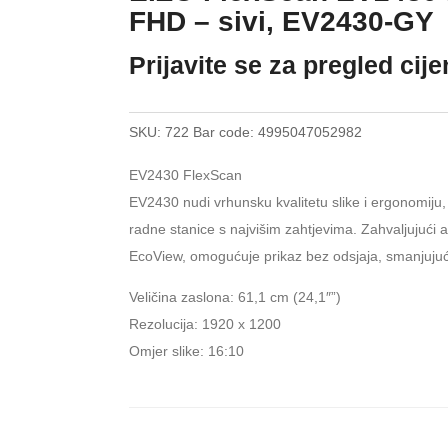
FHD – sivi, EV2430-GY
Prijavite se za pregled cij
SKU:
722
Bar code:
4995047052982
EV2430 FlexScan
EV2430 nudi vrhunsku kvalitetu slike i ergonomiju, 
radne stanice s najvišim zahtjevima. Zahvaljujući anti
EcoView, omogućuje prikaz bez odsjaja, smanjujuć
Veličina zaslona: 61,1 cm (24,1″”)
Rezolucija: 1920 x 1200
Omjer slike: 16:10