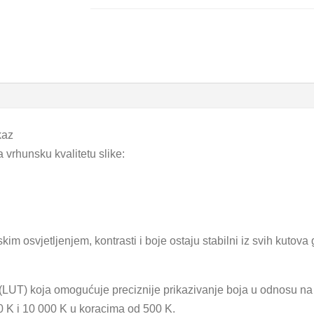
kaz
 vrhunsku kvalitetu slike:
m osvjetljenjem, kontrasti i boje ostaju stabilni iz svih kutova 
u (LUT) koja omogućuje preciznije prikazivanje boja u odnosu n
0 K i 10 000 K u koracima od 500 K.