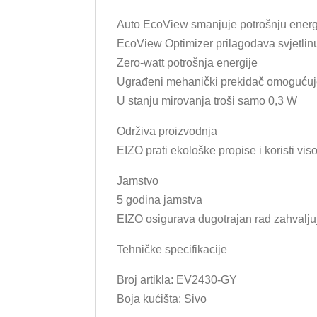
Auto EcoView smanjuje potrošnju ener
EcoView Optimizer prilagođava svjetlin
Zero-watt potrošnja energije
Ugrađeni mehanički prekidač omogućuje
U stanju mirovanja troši samo 0,3 W
Održiva proizvodnja
EIZO prati ekološke propise i koristi vi
Jamstvo
5 godina jamstva
EIZO osigurava dugotrajan rad zahvaljuj
Tehničke specifikacije
Broj artikla: EV2430-GY
Boja kućišta: Sivo