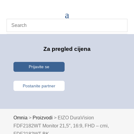
Za pregled cijena
Prijavite se
Postanite partner
Omnia
>
Proizvodi
>
EIZO DuraVision
FDF2182WT Monitor 21,5″, 16:9, FHD – crni,
FDF2182WT-BK