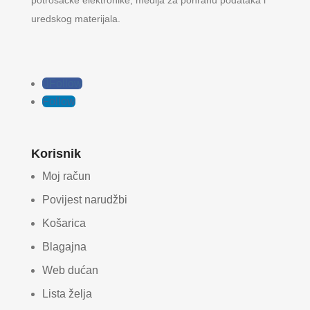
potrošačke elektronike, medija za pohranu podataka i
uredskog materijala.
Follow
Follow
Korisnik
Moj račun
Povijest narudžbi
Košarica
Blagajna
Web dućan
Lista želja