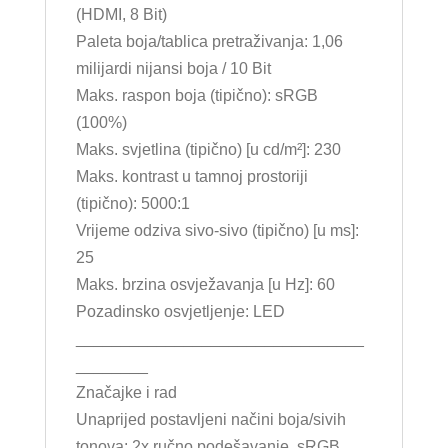
(HDMI, 8 Bit)
Paleta boja/tablica pretraživanja: 1,06
milijardi nijansi boja / 10 Bit
Maks. raspon boja (tipično): sRGB
(100%)
Maks. svjetlina (tipično) [u cd/m²]: 230
Maks. kontrast u tamnoj prostoriji
(tipično): 5000:1
Vrijeme odziva sivo-sivo (tipično) [u ms]:
25
Maks. brzina osvježavanja [u Hz]: 60
Pozadinsko osvjetljenje: LED
________________________________
________
Značajke i rad
Unaprijed postavljeni načini boja/sivih
tonova: 2x ručno podešavanje, sRGB