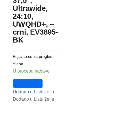
37,5″,
Ultrawide,
24:10,
UWQHD+, –
crni, EV3895-
BK
Prijavite se za pregled
cijena
U procesu nabave
Pročitaj više
Dodano u Listu želja
Dodano u Listu želja