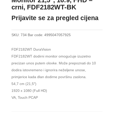
crni, FDF2182WT-BK
Prijavite se za pregled cijena
SKU:
734
Bar code:
4995047057925
FDF2182WT DuraVision
FDF2182WT dodirni monitor omogućuje izuzetno
precizan unos putem olovke. Može prepoznati do 10
dodira istovremeno i ignorira neželjene unose,
primjerice kada dlan dodirne površinu zaslona.
54,7 cm (21,5″)
1920 x 1080 (Full HD)
VA, Touch PCAP