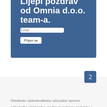
Lijepi pozdrav
od Omnia d.o.o.
team-a.
Prijavi se
Distributer visokokvalitetne računalne opreme,