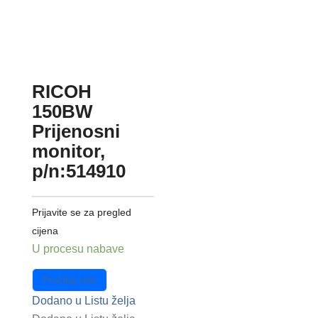
RICOH
150BW
Prijenosni
monitor,
p/n:514910
Prijavite se za pregled
cijena
U procesu nabave
Pročitaj više
Dodano u Listu želja