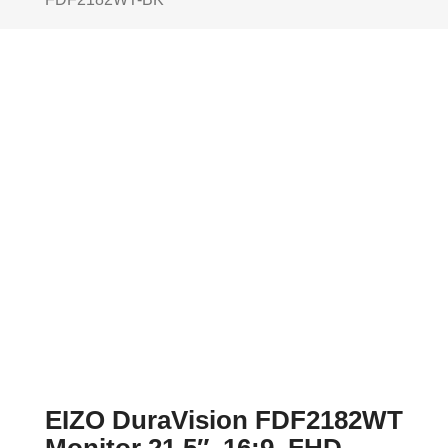
EIZO DuraVision FDF2182WT
Monitor 21,5″, 16:9, FHD –