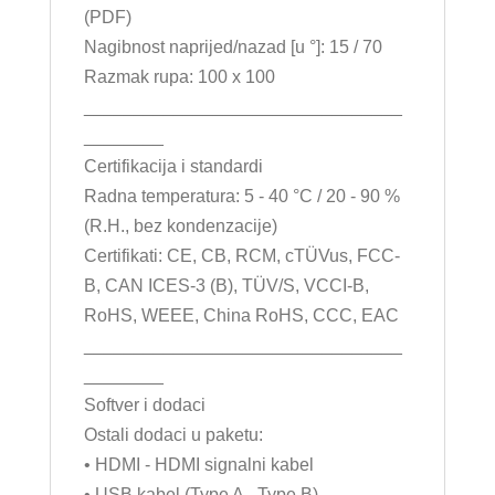
(PDF)
Nagibnost naprijed/nazad [u °]: 15 / 70
Razmak rupa: 100 x 100
________________________________
________
Certifikacija i standardi
Radna temperatura: 5 - 40 °C / 20 - 90 %
(R.H., bez kondenzacije)
Certifikati: CE, CB, RCM, cTÜVus, FCC-
B, CAN ICES-3 (B), TÜV/S, VCCI-B,
RoHS, WEEE, China RoHS, CCC, EAC
________________________________
________
Softver i dodaci
Ostali dodaci u paketu:
• HDMI - HDMI signalni kabel
• USB kabel (Type A - Type B)