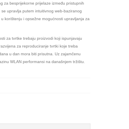
 za besprijekorne prijelaze između pristupnih
 se upravlja putem intuitivnog web-baziranog
st u korištenju i opsežne mogućnosti upravljanja za
i za tvrtke trebaju proizvodi koji ispunjavaju
azvijena za reproduciranje tvrtki koje treba
 dana u dan mora biti prisutna. Uz zajamčenu
u razinu WLAN performansi na današnjem tržištu.