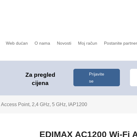
Web dućan
O nama
Novosti
Moj račun
Postanite partne
Prijavite
Za pregled
se
cijena
Access Point, 2,4 GHz, 5 GHz, IAP1200
EDIMAX AC1200 Wi-Fi A