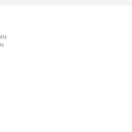
 GHz
Hz