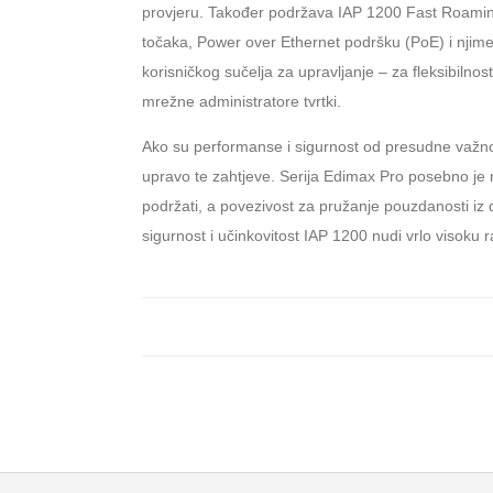
provjeru. Također podržava IAP 1200 Fast Roaming
točaka, Power over Ethernet podršku (PoE) i njime
korisničkog sučelja za upravljanje – za fleksibilno
mrežne administratore tvrtki.
Ako su performanse i sigurnost od presudne važnost
upravo te zahtjeve. Serija Edimax Pro posebno je r
podržati, a povezivost za pružanje pouzdanosti iz
sigurnost i učinkovitost IAP 1200 nudi vrlo visok