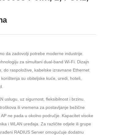
ena
o da zadovolji potrebe moderne industrije.
hnologiju za simultani dual-band Wi-Fi. Dizajn
e, do raspoložive, kabelske izravnane Ethernet
orištenja su obiteljske kuće, uredi, hoteli,
d.
slugu, uz sigurnost, fleksibilnost i brzinu.
troškova ili vremena za postavljanje bežične
 AP ne pada u okolno područje. Kapacitet visoke
ka i WLAN uređaja. Za različite odjele ili grupe
a ugrađeni RADIUS Server omogućuje dodatnu