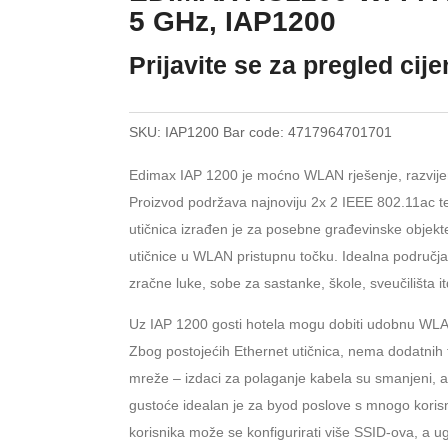
5 GHz, IAP1200
Prijavite se za pregled cij
SKU:
IAP1200
Bar code:
4717964701701
Edimax IAP 1200 je moćno WLAN rješenje, razvijen
Proizvod podržava najnoviju 2x 2 IEEE 802.11ac te
utičnica izrađen je za posebne građevinske objekt
utičnice u WLAN pristupnu točku. Idealna područja k
zračne luke, sobe za sastanke, škole, sveučilišta it
Uz IAP 1200 gosti hotela mogu dobiti udobnu WLAN u
Zbog postojećih Ethernet utičnica, nema dodatnih 
mreže – izdaci za polaganje kabela su smanjeni, a
gustoće idealan je za byod poslove s mnogo korisni
korisnika može se konfigurirati više SSID-ova, 