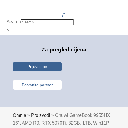
Search
×
Za pregled cijena
Prijavite se
Postanite partner
Omnia
>
Proizvodi
>
Chuwi GameBook 9955HX
16″, AMD R9, RTX 5070Ti, 32GB, 1TB, Win11P,