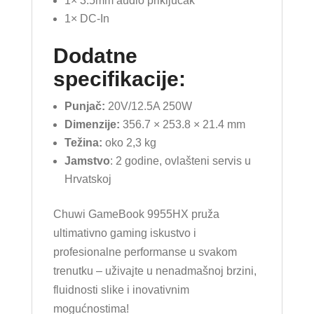
1× 3.5mm audio priključak
1× DC-In
Dodatne
specifikacije:
Punjač:
20V/12.5A 250W
Dimenzije:
356.7 × 253.8 × 21.4 mm
Težina:
oko 2,3 kg
Jamstvo
: 2 godine, ovlašteni servis u
Hrvatskoj
Chuwi GameBook 9955HX pruža
ultimativno gaming iskustvo i
profesionalne performanse u svakom
trenutku – uživajte u nenadmašnoj brzini,
fluidnosti slike i inovativnim
mogućnostima!