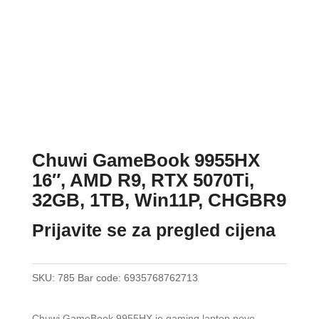
Chuwi GameBook 9955HX
16″, AMD R9, RTX 5070Ti,
32GB, 1TB, Win11P, CHGBR9
Prijavite se za pregled cijena
SKU:
785
Bar code:
6935768762713
Chuwi GameBook 9955HX je gaming laptop nove