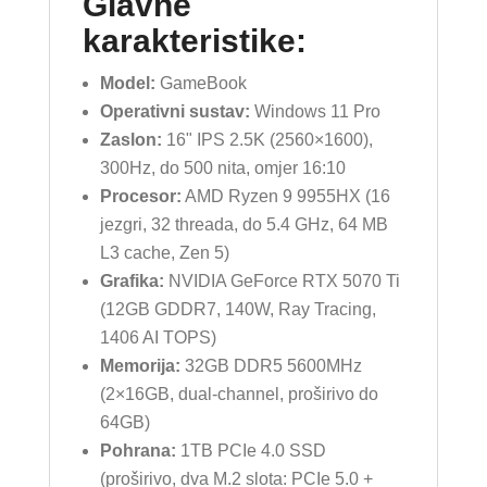
Glavne
karakteristike:
Model:
GameBook
Operativni sustav:
Windows 11 Pro
Zaslon:
16" IPS 2.5K (2560×1600),
300Hz, do 500 nita, omjer 16:10
Procesor:
AMD Ryzen 9 9955HX (16
jezgri, 32 threada, do 5.4 GHz, 64 MB
L3 cache, Zen 5)
Grafika:
NVIDIA GeForce RTX 5070 Ti
(12GB GDDR7, 140W, Ray Tracing,
1406 AI TOPS)
Memorija:
32GB DDR5 5600MHz
(2×16GB, dual-channel, proširivo do
64GB)
Pohrana:
1TB PCIe 4.0 SSD
(proširivo, dva M.2 slota: PCIe 5.0 +