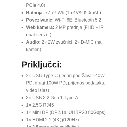
PCIe 4.0)
Baterija:
77.77 Wh (15.4V/5050mAh)
Povezivanje:
Wi-Fi 6E, Bluetooth 5.2
Web kamera:
2 MP prednja (FHD + IR
dual-senzor)
Audio:
2× 2W zvučnici, 2× D-MIC (na
kameri)
Priključci:
2× USB Type-C (jedan podržava 140W
PD, drugi 100W PD, prijenos podataka,
video izlaz)
3× USB 3.2 Gen 1 Type-A
1× 2.5G RJ45
1× Mini DP (DP2.1a, UHBR20 80Gbps)
1× HDMI 2.1 (4K@120Hz)