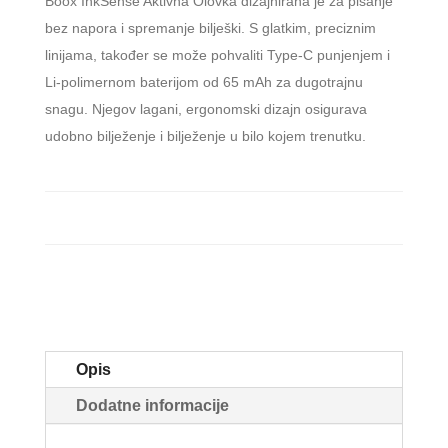
Boox InkSense Aktivna Olovka dizajnirana je za pisanje
bez napora i spremanje bilješki. S glatkim, preciznim
linijama, također se može pohvaliti Type-C punjenjem i
Li-polimernom baterijom od 65 mAh za dugotrajnu
snagu. Njegov lagani, ergonomski dizajn osigurava
udobno bilježenje i bilježenje u bilo kojem trenutku.
Opis
Dodatne informacije