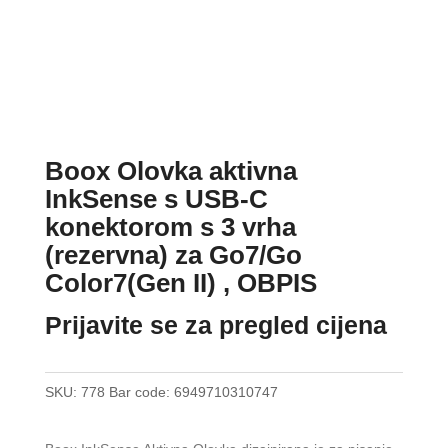
Boox Olovka aktivna
InkSense s USB-C
konektorom s 3 vrha
(rezervna) za Go7/Go
Color7(Gen II) , OBPIS
Prijavite se za pregled cijena
SKU:
778
Bar code:
6949710310747