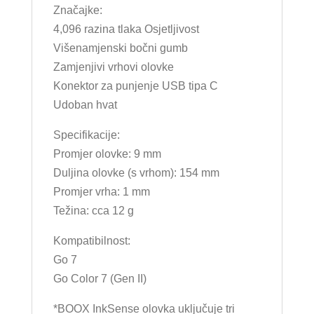
Značajke:
4,096 razina tlaka Osjetljivost
Višenamjenski bočni gumb
Zamjenjivi vrhovi olovke
Konektor za punjenje USB tipa C
Udoban hvat
Specifikacije:
Promjer olovke: 9 mm
Duljina olovke (s vrhom): 154 mm
Promjer vrha: 1 mm
Težina: cca 12 g
Kompatibilnost:
Go 7
Go Color 7 (Gen II)
*BOOX InkSense olovka uključuje tri