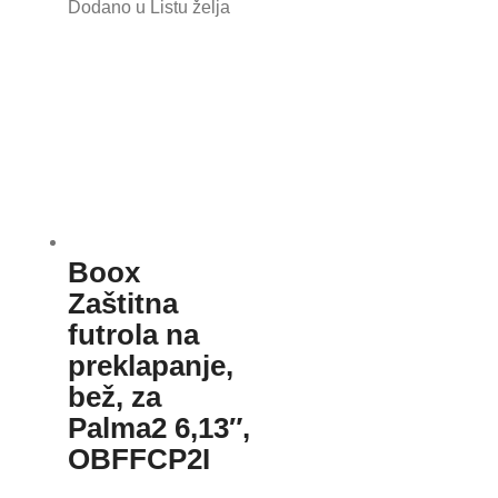
Dodano u Listu želja
Boox
Zaštitna
futrola na
preklapanje,
bež, za
Palma2 6,13″,
OBFFCP2I