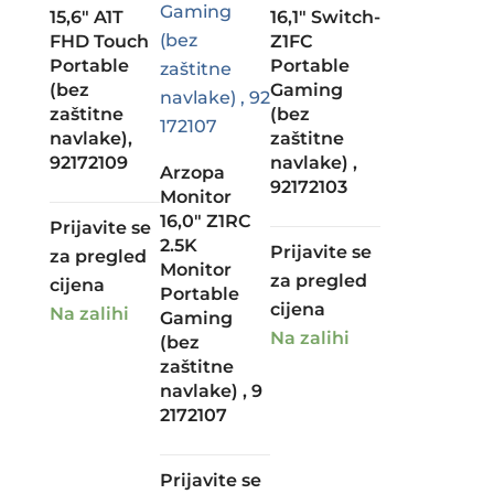
15,6″ A1T
16,1″ Switch-
FHD Touch
Z1FC
Portable
Portable
(bez
Gaming
zaštitne
(bez
navlake),
zaštitne
92172109
navlake) ,
Arzopa
92172103
Monitor
16,0″ Z1RC
Prijavite se
2.5K
Prijavite se
za pregled
Monitor
za pregled
cijena
Portable
cijena
Na zalihi
Gaming
Na zalihi
(bez
zaštitne
navlake) , 9
2172107
Prijavite se