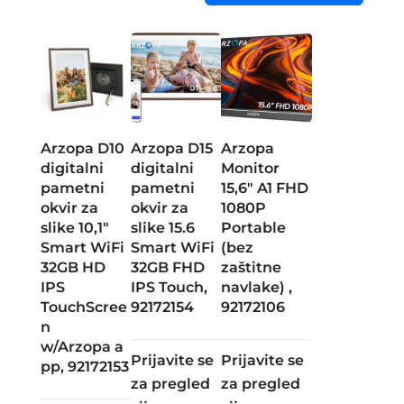
Arzopa D10
Arzopa D15
Arzopa
digitalni
digitalni
Monitor
pametni
pametni
15,6″ A1 FHD
okvir za
okvir za
1080P
slike 10,1″
slike 15.6
Portable
Smart WiFi
Smart WiFi
(bez
32GB HD
32GB FHD
zaštitne
IPS
IPS Touch,
navlake) ,
TouchScree
92172154
92172106
n
w/Arzopa a
Prijavite se
Prijavite se
pp, 92172153
za pregled
za pregled