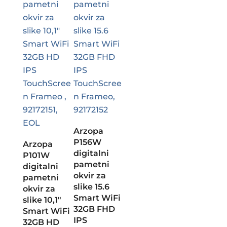
Arzopa
P156W
Arzopa
digitalni
P101W
pametni
digitalni
okvir za
pametni
slike 15.6
okvir za
Smart WiFi
slike 10,1″
32GB FHD
Smart WiFi
IPS
32GB HD