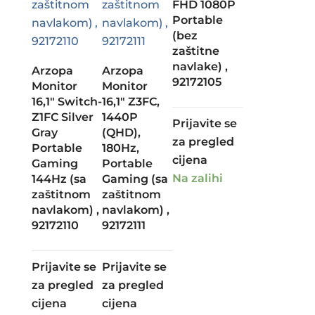
FHD 1080P
Portable
(bez
zaštitne
navlake) ,
Arzopa
Arzopa
92172105
Monitor
Monitor
16,1″ Switch-
16,1″ Z3FC,
Z1FC Silver
1440P
Prijavite se
Gray
(QHD),
za pregled
Portable
180Hz,
cijena
Gaming
Portable
Na zalihi
144Hz (sa
Gaming (sa
zaštitnom
zaštitnom
navlakom) ,
navlakom) ,
92172110
92172111
Prijavite se
Prijavite se
za pregled
za pregled
cijena
cijena